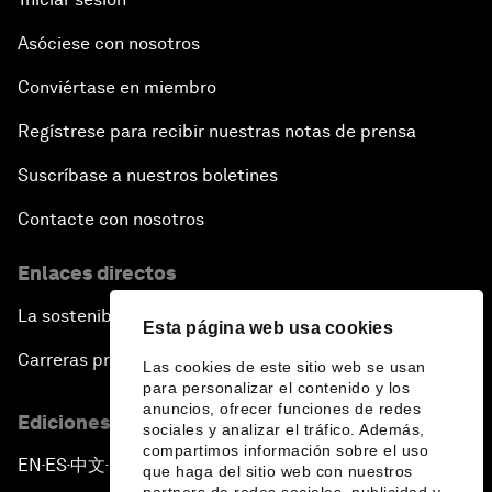
Asóciese con nosotros
Conviértase en miembro
Regístrese para recibir nuestras notas de prensa
Suscríbase a nuestros boletines
Contacte con nosotros
Enlaces directos
La sostenibilidad en el Foro
Esta página web usa cookies
Carreras profesionales
Las cookies de este sitio web se usan
para personalizar el contenido y los
anuncios, ofrecer funciones de redes
Ediciones en otros idiomas
sociales y analizar el tráfico. Además,
compartimos información sobre el uso
EN
ES
中文
日本語
▪
▪
▪
que haga del sitio web con nuestros