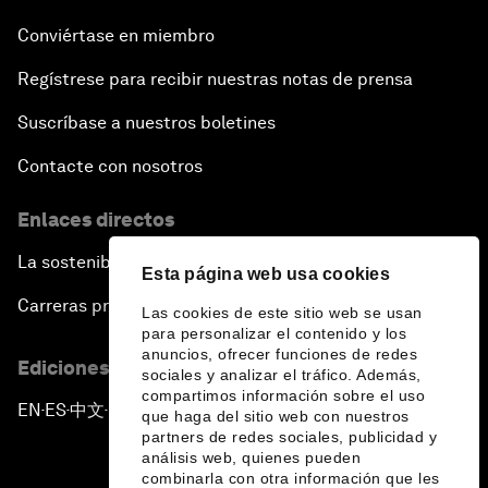
Conviértase en miembro
Regístrese para recibir nuestras notas de prensa
Suscríbase a nuestros boletines
Contacte con nosotros
Enlaces directos
La sostenibilidad en el Foro
Esta página web usa cookies
Carreras profesionales
Las cookies de este sitio web se usan
para personalizar el contenido y los
anuncios, ofrecer funciones de redes
Ediciones en otros idiomas
sociales y analizar el tráfico. Además,
compartimos información sobre el uso
EN
ES
中文
日本語
▪
▪
▪
que haga del sitio web con nuestros
partners de redes sociales, publicidad y
análisis web, quienes pueden
combinarla con otra información que les