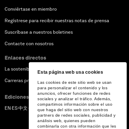
Conviértase en miembro
Regístrese para recibir nuestras notas de prensa
Suscríbase a nuestros boletines
Contacte con nosotros
Enlaces directos
La sostenibilidad en el Foro
Esta página web usa cookies
Carreras profesionales
Las cookies de este sitio web se usan
para personalizar el contenido y los
anuncios, ofrecer funciones de redes
Ediciones en otros idiomas
sociales y analizar el tráfico. Además,
compartimos información sobre el uso
EN
ES
中文
日本語
▪
▪
▪
que haga del sitio web con nuestros
partners de redes sociales, publicidad y
análisis web, quienes pueden
combinarla con otra información que les