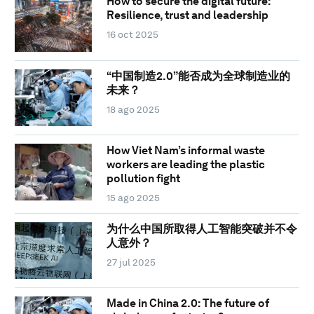
How to secure the digital future:
Resilience, trust and leadership
16 oct 2025
“中国制造2.0”能否成为全球制造业的
未来？
18 ago 2025
How Viet Nam’s informal waste
workers are leading the plastic
pollution fight
15 ago 2025
为什么中国所取得人工智能突破并不令
人意外？
27 jul 2025
Made in China 2.0: The future of