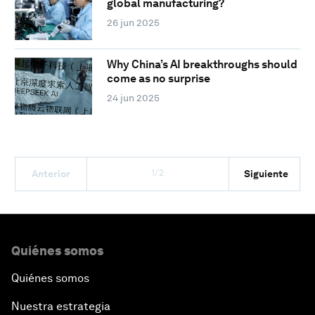
global manufacturing?
26 jun 2025
Why China’s AI breakthroughs should
come as no surprise
24 jun 2025
1/2
Anterior
Siguiente
Quiénes somos
Quiénes somos
Nuestra estrategia