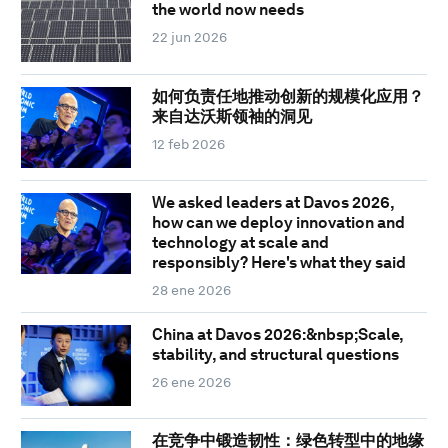
the world now needs
22 jun 2026
如何负责任地推动创新的规模化应用？
来自达沃斯领袖的洞见
12 feb 2026
We asked leaders at Davos 2026,
how can we deploy innovation and
technology at scale and
responsibly? Here's what they said
28 ene 2026
China at Davos 2026:&nbsp;Scale,
stability, and structural questions
26 ene 2026
在竞争中锻造韧性：绿色转型中的地缘