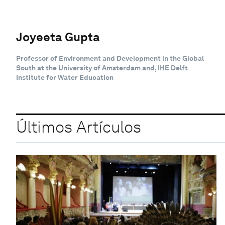
Joyeeta Gupta
Professor of Environment and Development in the Global
South at the University of Amsterdam and, IHE Delft
Institute for Water Education
Últimos Artículos