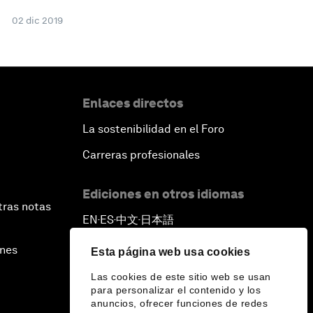
02 dic 2019
Enlaces directos
La sostenibilidad en el Foro
Carreras profesionales
Ediciones en otros idiomas
tras notas
EN
ES
中文
日本語
▪
▪
▪
ines
Esta página web usa cookies
Las cookies de este sitio web se usan
para personalizar el contenido y los
anuncios, ofrecer funciones de redes