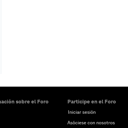
ación sobre el Foro
Participe en el Foro
Iniciar sesión
Asóciese con nosotros