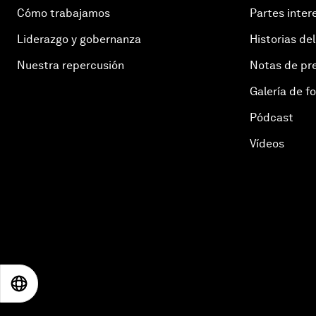
Cómo trabajamos
Partes inter
Liderazgo y gobernanza
Historias del
Nuestra repercusión
Notas de pr
Galería de f
Pódcast
Vídeos
EN
ES
中文
日本語