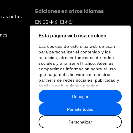
Ediciones en otros idiomas
tras notas
EN
ES
中文
日本語
▪
▪
▪
ines
Esta página web usa cookies
Las cookies de este sitio web se usan
para personalizar el contenido y los
anuncios, ofrecer funciones de redes
sociales y analizar el tráfico. Además,
compartimos información sobre el uso
que haga del sitio web con nuestros
partners de redes sociales, publicidad y
análisis web, quienes pueden
combinarla con otra información que les
Denegar
haya proporcionado o que hayan
recopilado a partir del uso que haya
hecho de sus servicios.
Permitir todas
Personalizar