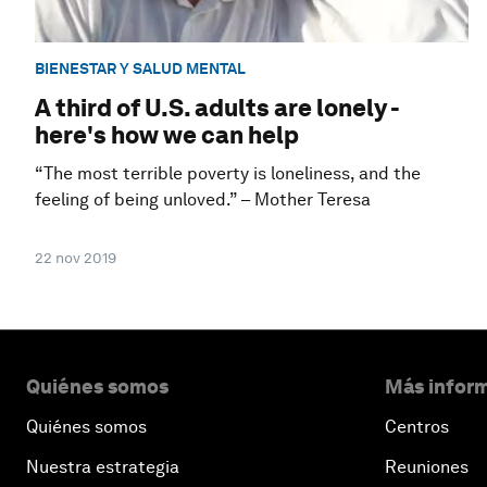
BIENESTAR Y SALUD MENTAL
A third of U.S. adults are lonely -
here's how we can help
“The most terrible poverty is loneliness, and the
feeling of being unloved.” – Mother Teresa
22 nov 2019
Quiénes somos
Más inform
Quiénes somos
Centros
Nuestra estrategia
Reuniones