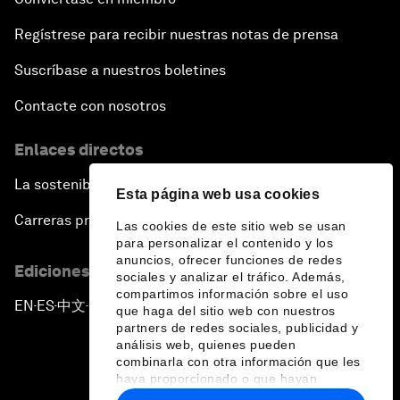
Regístrese para recibir nuestras notas de prensa
Suscríbase a nuestros boletines
Contacte con nosotros
Enlaces directos
La sostenibilidad en el Foro
Esta página web usa cookies
Carreras profesionales
Las cookies de este sitio web se usan
para personalizar el contenido y los
anuncios, ofrecer funciones de redes
Ediciones en otros idiomas
sociales y analizar el tráfico. Además,
compartimos información sobre el uso
EN
ES
中文
日本語
▪
▪
▪
que haga del sitio web con nuestros
partners de redes sociales, publicidad y
análisis web, quienes pueden
combinarla con otra información que les
haya proporcionado o que hayan
recopilado a partir del uso que haya