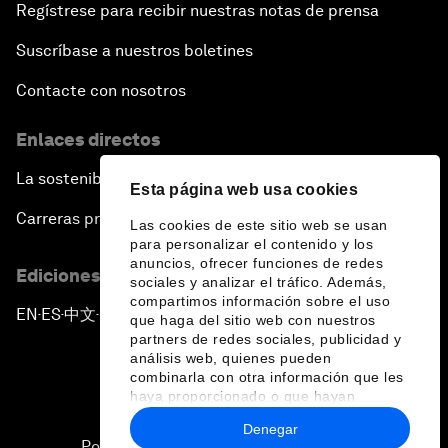
Regístrese para recibir nuestras notas de prensa
Suscríbase a nuestros boletines
Contacte con nosotros
Enlaces directos
La sostenibilidad en el Foro
Esta página web usa cookies
Carreras profesionales
Las cookies de este sitio web se usan
para personalizar el contenido y los
anuncios, ofrecer funciones de redes
Ediciones en otros idiomas
sociales y analizar el tráfico. Además,
compartimos información sobre el uso
EN
ES
中文
日本語
▪
▪
▪
que haga del sitio web con nuestros
partners de redes sociales, publicidad y
análisis web, quienes pueden
combinarla con otra información que les
haya proporcionado o que hayan
recopilado a partir del uso que haya
Denegar
hecho de sus servicios.
Política de privacidad y normas de uso