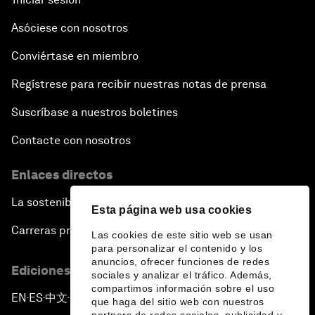
Asóciese con nosotros
Conviértase en miembro
Regístrese para recibir nuestras notas de prensa
Suscríbase a nuestros boletines
Contacte con nosotros
Enlaces directos
La sostenibilidad en el Foro
Esta página web usa cookies
Carreras profesionales
Las cookies de este sitio web se usan
para personalizar el contenido y los
anuncios, ofrecer funciones de redes
Ediciones en otros idiomas
sociales y analizar el tráfico. Además,
compartimos información sobre el uso
EN
ES
中文
日本語
▪
▪
▪
que haga del sitio web con nuestros