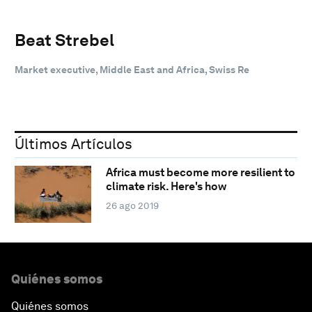
Beat Strebel
Market executive, Middle East and Africa, Swiss Re
Últimos Artículos
Africa must become more resilient to
climate risk. Here's how
26 ago 2019
Quiénes somos
Quiénes somos