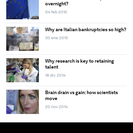
overnight?
04 feb 2015
Why are Italian bankruptcies so high?
30 ene 2015
Why research is key to retaining
talent
18 dic 2014
Brain drain vs gain: how scientists
move
20 nov 2014