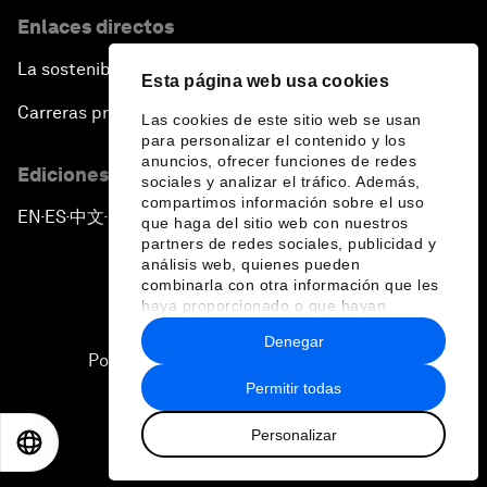
Enlaces directos
La sostenibilidad en el Foro
Esta página web usa cookies
Carreras profesionales
Las cookies de este sitio web se usan
para personalizar el contenido y los
anuncios, ofrecer funciones de redes
Ediciones en otros idiomas
sociales y analizar el tráfico. Además,
compartimos información sobre el uso
EN
ES
中文
日本語
▪
▪
▪
que haga del sitio web con nuestros
partners de redes sociales, publicidad y
análisis web, quienes pueden
combinarla con otra información que les
haya proporcionado o que hayan
recopilado a partir del uso que haya
Denegar
hecho de sus servicios.
Política de privacidad y normas de uso
Permitir todas
Sitemap
Personalizar
©
2026
Foro Económico Mundial
EN
ES
中文
日本語