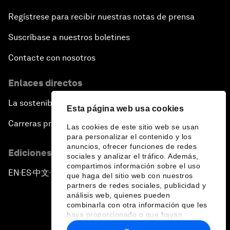
Regístrese para recibir nuestras notas de prensa
Suscríbase a nuestros boletines
Contacte con nosotros
Enlaces directos
La sostenibilidad en el Foro
Esta página web usa cookies
Carreras profesionales
Las cookies de este sitio web se usan
para personalizar el contenido y los
anuncios, ofrecer funciones de redes
Ediciones en otros idiomas
sociales y analizar el tráfico. Además,
compartimos información sobre el uso
EN
ES
中文
日本語
▪
▪
▪
que haga del sitio web con nuestros
partners de redes sociales, publicidad y
análisis web, quienes pueden
combinarla con otra información que les
haya proporcionado o que hayan
recopilado a partir del uso que haya