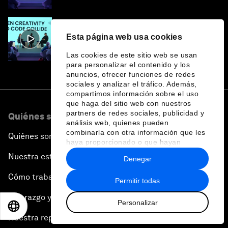
Esta página web usa cookies
When Code and Creativity Collide
Las cookies de este sitio web se usan
para personalizar el contenido y los
anuncios, ofrecer funciones de redes
sociales y analizar el tráfico. Además,
compartimos información sobre el uso
que haga del sitio web con nuestros
partners de redes sociales, publicidad y
Quiénes somos
análisis web, quienes pueden
combinarla con otra información que les
Quiénes somos
haya proporcionado o que hayan
recopilado a partir del uso que haya
Nuestra estrategia
Denegar
hecho de sus servicios.
Cómo trabajamos
Permitir todas
Liderazgo y gobernanza
Personalizar
EN
ES
中文
日本語
Nuestra repercusión