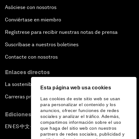
Asóciese con nosotros
Conviértase en miembro
Regístrese para recibir nuestras notas de prensa
Suscríbase a nuestros boletines
Contacte con nosotros
Enlaces directos
La sostenibilidad en el Foro
Esta página web usa cookies
Carreras profesionales
Las cookies de este sitio web se usan
para personalizar el contenido y los
anuncios, ofrecer funciones de redes
Ediciones en otros idiomas
sociales y analizar el tráfico. Además,
compartimos información sobre el uso
EN
ES
中文
日本語
▪
▪
▪
que haga del sitio web con nuestros
partners de redes sociales, publicidad y