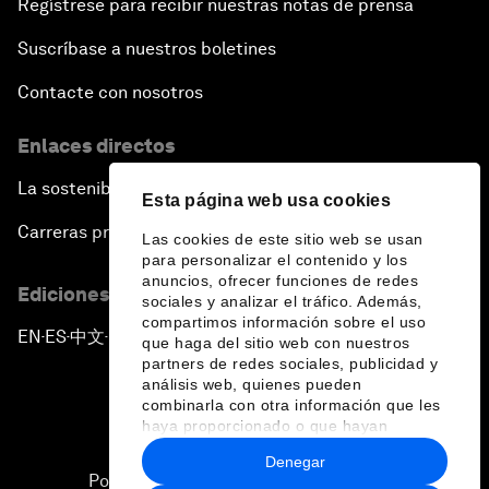
Regístrese para recibir nuestras notas de prensa
Suscríbase a nuestros boletines
Contacte con nosotros
Enlaces directos
La sostenibilidad en el Foro
Esta página web usa cookies
Carreras profesionales
Las cookies de este sitio web se usan
para personalizar el contenido y los
anuncios, ofrecer funciones de redes
Ediciones en otros idiomas
sociales y analizar el tráfico. Además,
compartimos información sobre el uso
EN
ES
中文
日本語
▪
▪
▪
que haga del sitio web con nuestros
partners de redes sociales, publicidad y
análisis web, quienes pueden
combinarla con otra información que les
haya proporcionado o que hayan
recopilado a partir del uso que haya
Denegar
hecho de sus servicios.
Política de privacidad y normas de uso