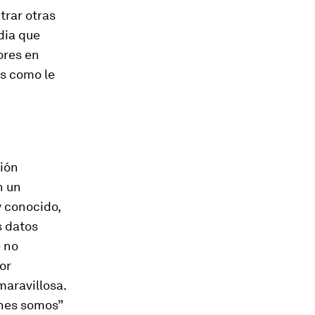
trar otras
dia que
ores en
as como le
ción
n un
y conocido,
s datos
e no
or
maravillosa.
énes somos”