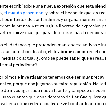
nte escribí sobre una nueva expresión que está siend
s,
el mundo posverdad
, y sobre el hecho de que, en rea
. Los intentos de confundirnos y engañarnos son una 
xiste la prensa, y restringir la libertad de expresión p
arlo no sirve más que para deteriorar más la democrac
los ciudadanos que pretenden mantenerse activos e i
 sí un auténtico desafío, el de abrirse camino en el co
mediático actual. ¿Cómo se puede saber qué es real, f
e mal periodismo?
cribimos e investigamos tenemos que ser muy precav
uentes, porque nos jugamos nuestra reputación. No to
o de investigar cada nueva fuente, y tampoco es buen
lo unas cuantas que consideramos de fiar. Cualquiera qu
witter u otras redes sociales se ve bombardeado con 