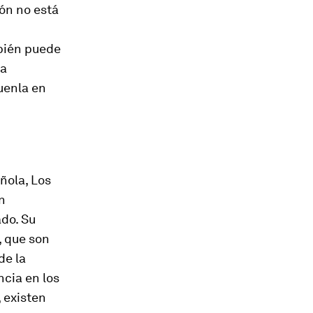
ión no está
ién puede
la
uenla en
ñola,
Los
n
ado. Su
, que son
de la
ncia en los
 existen