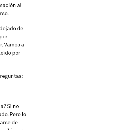
mación al
rse.
 dejado de
 por
ar. Vamos a
eído por
preguntas:
a? Si no
ado. Pero lo
rarse de