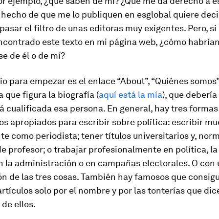
or ejemplo, ¿qué saben de mí? ¿Qué me da derecho a es
l hecho de que me lo publiquen en
esglobal
quiere deci
pasar el filtro de unas editoras muy exigentes. Pero, si
ncontrado este texto en mi página web, ¿cómo habrían
se de él o de mí?
io para empezar es el enlace “About”, “Quiénes somos”,
 que figura la biografía (
aquí está la mía
), que debería
á cualificada esa persona. En general, hay tres formas
tos apropiados para escribir sobre política: escribir mu
 como periodista; tener títulos universitarios y, nor
e profesor; o trabajar profesionalmente en política, l
n la administración o en campañas electorales. O con
n de las tres cosas. También hay famosos que consigu
rtículos solo por el nombre y por las tonterías que dic
de ellos.