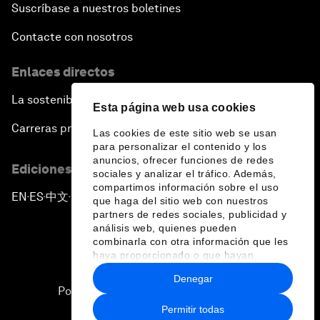
Suscríbase a nuestros boletines
Contacte con nosotros
Enlaces directos
La sostenibilidad en el Foro
Esta página web usa cookies
Carreras profesionales
Las cookies de este sitio web se usan
para personalizar el contenido y los
anuncios, ofrecer funciones de redes
Ediciones en otros idiomas
sociales y analizar el tráfico. Además,
compartimos información sobre el uso
EN
ES
中文
日本語
▪
▪
▪
que haga del sitio web con nuestros
partners de redes sociales, publicidad y
análisis web, quienes pueden
combinarla con otra información que les
haya proporcionado o que hayan
recopilado a partir del uso que haya
Denegar
hecho de sus servicios.
Política de privacidad y normas de uso
Permitir todas
Sitemap