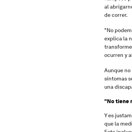
al abrigarn
de correr.
"No podemos
explica la 
transforme
ocurren y a
Aunque no e
síntomas s
una discap
"No tiene 
Y es justam
que
la med
Esto inclus