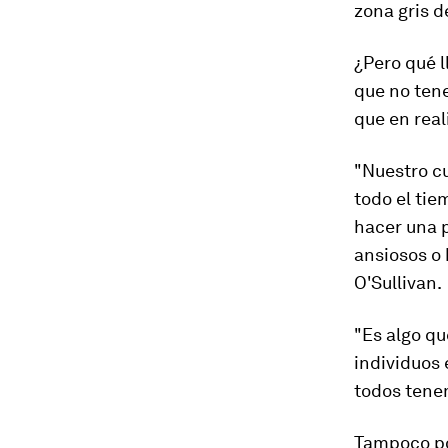
zona gris d
¿Pero qué 
que no ten
que en rea
"
Nuestro c
todo el tie
hacer una p
ansiosos o 
O'Sullivan.
"Es algo qu
individuos 
todos tenem
Tampoco po