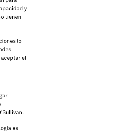
capacidad y
no tienen
cciones
l
o
dades
 aceptar el
gar
e
'Sullivan.
logía es