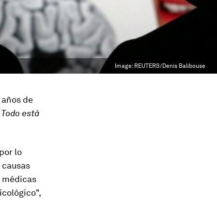
Image:
REUTERS/Denis Balibouse
 años de
o
Todo está
por lo
r causas
s médicas
icológico"
,