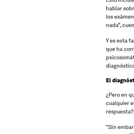
hablar sob
los exámen
nada", cuen
Y es esta
fa
que
ha con
psicosomáti
diagnóstico
El diagnós
¿Pero en qu
cualquier e
respuesta? 
"Sin embarg