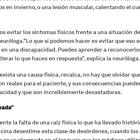
os en invierno, o una lesión muscular, calentando el c
 evitar los síntomas físicos frente a una situación de
neuróloga."Lo que si podemos hacer es evitar que eso s
 en una discapacidad. Puedes aprender a reconocerlo
lterar lo que haces en respuesta", explica la neuróloga.
xista una causa física, recalca, no hay que olvidar que
on reales para el paciente, y sus consecuencias pued
acidad y que son increíblemente devastadoras.
nada"
ente la falta de una raíz física lo que ha llevado histó
icina desestime esta clase de desórdenes,
cuando los 
o se ve plasmado en el lenguaje que los médicos utiliz