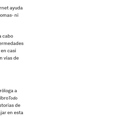
rnet ayuda
tomas- ni
a cabo
nfermedades
 en casi
n vías de
róloga a
ibro
Todo
torias de
jar en esta