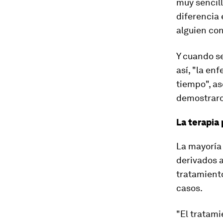
muy sencil
diferencia 
alguien co
Y cuando s
así, "la en
tiempo", as
demostraro
La terapia
La mayoría 
derivados a
tratamiento
casos.
"El tratami