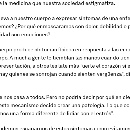
e la medicina que nuestra sociedad estigmatiza.
lleva a nuestro cuerpo a expresar síntomas de una en
emos? ¿Por qué enmascaramos con dolor, debilidad o pa
lidad son emociones?
uerpo produce síntomas físicos en respuesta a las em
mpo
. A mucha gente le tiemblan las manos cuando tie
resentación, a otros les late más fuerte el corazón si 
hay quienes se sonrojan cuando sienten vergüenza", d
e nos pasa a todos. Pero no podría decir por qué en ci
este mecanismo decide crear una patología. Lo que oc
os una forma diferente de lidiar con el estrés".
demos escaparnos de estos síntomas como evitamos