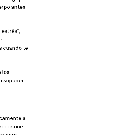
uerpo antes
 estrés
",
e
s cuando te
 los
en suponer
ricamente a
reconoce.
an para