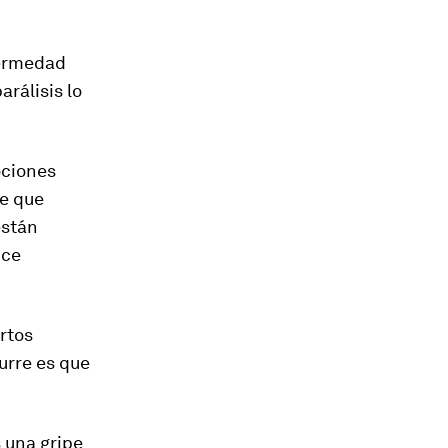
fermedad
rálisis lo
ociones
ne que
están
ice
ertos
urre es que
 una gripe