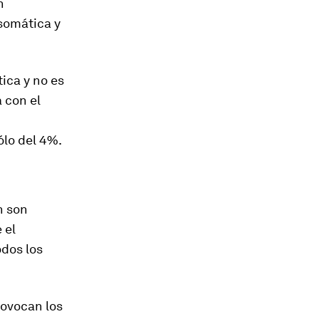
n
osomática y
ica y no es
 con el
ólo del 4%.
n son
 el
odos los
rovocan los