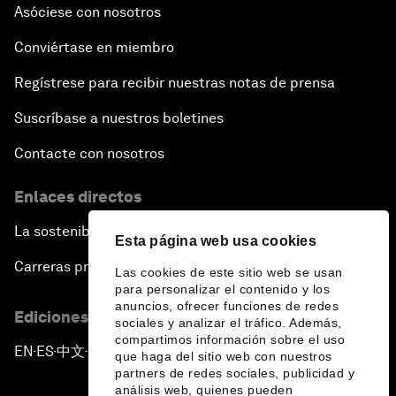
Asóciese con nosotros
Conviértase en miembro
Regístrese para recibir nuestras notas de prensa
Suscríbase a nuestros boletines
Contacte con nosotros
Enlaces directos
La sostenibilidad en el Foro
Esta página web usa cookies
Carreras profesionales
Las cookies de este sitio web se usan
para personalizar el contenido y los
anuncios, ofrecer funciones de redes
Ediciones en otros idiomas
sociales y analizar el tráfico. Además,
compartimos información sobre el uso
EN
ES
中文
日本語
▪
▪
▪
que haga del sitio web con nuestros
partners de redes sociales, publicidad y
análisis web, quienes pueden