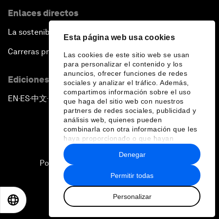
Enlaces directos
La sostenibilidad en el Foro
Esta página web usa cookies
Carreras profesionales
Las cookies de este sitio web se usan
para personalizar el contenido y los
anuncios, ofrecer funciones de redes
Ediciones en otros idiomas
sociales y analizar el tráfico. Además,
compartimos información sobre el uso
EN
ES
中文
日本語
▪
▪
▪
que haga del sitio web con nuestros
partners de redes sociales, publicidad y
análisis web, quienes pueden
combinarla con otra información que les
haya proporcionado o que hayan
recopilado a partir del uso que haya
Denegar
hecho de sus servicios.
Política de privacidad y normas de uso
Permitir todas
Sitemap
Personalizar
©
2026
Foro Económico Mundial
EN
ES
中文
日本語