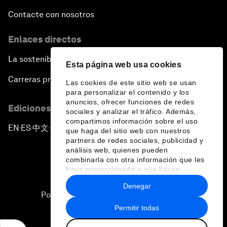
Contacte con nosotros
Enlaces directos
La sostenibilidad en el Foro
Esta página web usa cookies
Carreras profesionales
Las cookies de este sitio web se usan
para personalizar el contenido y los
anuncios, ofrecer funciones de redes
Ediciones en otros idiomas
sociales y analizar el tráfico. Además,
compartimos información sobre el uso
EN
ES
中文
日本語
▪
▪
▪
que haga del sitio web con nuestros
partners de redes sociales, publicidad y
análisis web, quienes pueden
combinarla con otra información que les
haya proporcionado o que hayan
recopilado a partir del uso que haya
Denegar
hecho de sus servicios.
Política de privacidad y normas de uso
Permitir todas
Sitemap