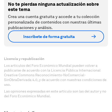
No te pierdas ninguna actualización sobre
este tema
Crea una cuenta gratuita y accede a tu colección
personalizada de contenidos con nuestras últimas
publicaciones y análisis.
Inscríbete de forma gratuita
Licencia y republicación
Los artículos del Foro Económico Mundial pueden volver a
publicarse de acuerdo con la Licencia Pública Internacional
Creative Commons Reconocimiento-NoComercial-
SinObraDerivada 4.0, y de acuerdo con nuestras condiciones de
uso.
Las opiniones expresadas en este artículo son las del autor y no
del Foro Económico Mundial.