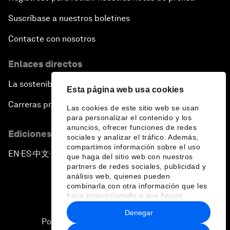
Suscríbase a nuestros boletines
Contacte con nosotros
Enlaces directos
La sostenibilidad en el Foro
Esta página web usa cookies
Carreras profesionales
Las cookies de este sitio web se usan
para personalizar el contenido y los
anuncios, ofrecer funciones de redes
Ediciones en otros idiomas
sociales y analizar el tráfico. Además,
compartimos información sobre el uso
EN
ES
中文
日本語
▪
▪
▪
que haga del sitio web con nuestros
partners de redes sociales, publicidad y
análisis web, quienes pueden
combinarla con otra información que les
haya proporcionado o que hayan
recopilado a partir del uso que haya
Denegar
hecho de sus servicios.
Política de privacidad y normas de uso