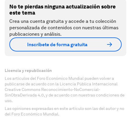
No te pierdas ninguna actualización sobre
este tema
Crea una cuenta gratuita y accede a tu colección
personalizada de contenidos con nuestras últimas
publicaciones y análisis.
Inscríbete de forma gratuita
Licencia y republicación
Los artículos del Foro Económico Mundial pueden volver a
publicarse de acuerdo con la Licencia Pública Internacional
Creative Commons Reconocimiento-NoComercial-
SinObraDerivada 4.0, y de acuerdo con nuestras condiciones de
uso.
Las opiniones expresadas en este artículo son las del autor y no
del Foro Económico Mundial.