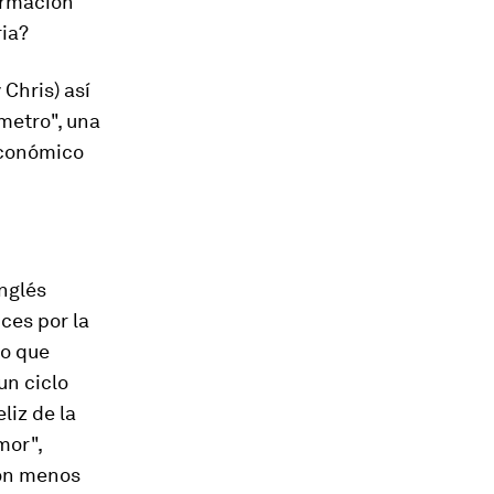
ormación
ria?
 Chris) así
metro", una
económico
nglés
ices por la
lo que
un ciclo
liz de la
mor",
con menos