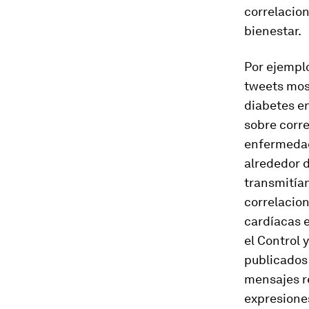
correlacion
bienestar.
Por ejemplo
tweets mo
diabetes en
sobre corre
enfermedad
alrededor d
transmitían
correlacio
cardíacas 
el Control 
publicados
mensajes re
expresione