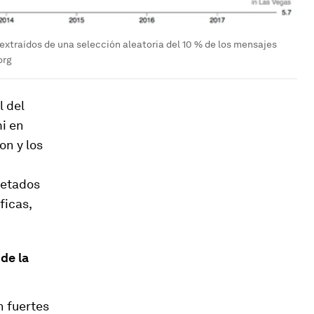
, extraídos de una selección aleatoria del 10 % de los mensajes
org
l del
mi en
on y los
uetados
ficas,
de la
n fuertes