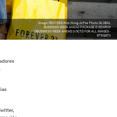
Image:
REUTERS/Kim Hong-Ji/File Photo GLOBAL
BUSINESS WEEK AHEAD PACKAGE Ð SEARCH
ÒBUSINESS WEEK AHEAD 3 OCTÓ FOR ALL IMAGES -
RTSQGT3
cadores
l
rias
witter,