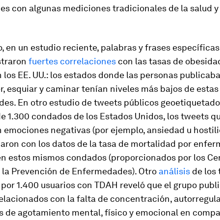
es con algunas mediciones tradicionales de la salud y 
, en un estudio reciente, palabras y frases específicas
straron
fuertes correlaciones
con las tasas de obesida
 los EE. UU.: los estados donde las personas publicab
r, esquiar y caminar tenían niveles más bajos de estas
es. En otro estudio de tweets públicos geoetiquetado
e 1.300 condados de los Estados Unidos, los tweets q
 emociones negativas (por ejemplo, ansiedad u hostili
naron con los datos de la tasa de mortalidad por enfe
en estos mismos condados (proporcionados por los Ce
y la Prevención de Enfermedades). Otro
análisis
de los
 por 1.400 usuarios con TDAH reveló que el grupo publ
lacionados con la falta de concentración, autorregul
s de agotamiento mental, físico y emocional en comp