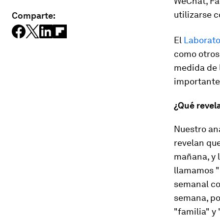
WeChat, Fa
utilizarse 
Comparte:
El
Laborator
como otros
medida de l
importante,
¿Qué revel
Nuestro aná
revelan que
mañana, y l
llamamos "
semanal con
semana, po
"familia" y