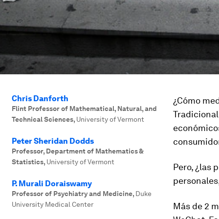
Chris Danforth
¿Cómo medi
Flint Professor of Mathematical, Natural, and
Tradiciona
Technical Sciences
,
University of Vermont
económicos 
Peter Sheridan Dodds
consumidor
Professor, Department of Mathematics &
Statistics
,
University of Vermont
Pero, ¿las 
personales,
P. Murali Doraiswamy
Professor of Psychiatry and Medicine
,
Duke
University Medical Center
Más de 2 mi