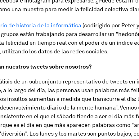
cebook e Instagram para expresarse. ¿Puede esta inf
como una muestra para medir la felicidad colectiva dia
io de historia de la informática
(codirigido por Peter y
 grupos están trabajando para desarrollar un "hedonó
a felicidad en tiempo real con el poder de un índice 
 utilizando los datos de las redes sociales.
an nuestros tweets sobre nosotros?
lisis de un subconjunto representativo de tweets en i
, a lo largo del día, las personas usan palabras más fel
os insultos aumentan a medida que transcurre el día: 
desenvolvimiento diario de la mente humana". Vemos 
sistente en el que el sábado tiende a ser el día más fe
rque es el día en que más aparecen palabras como "a
 "diversión". Los lunes y los martes son puntos bajos, 