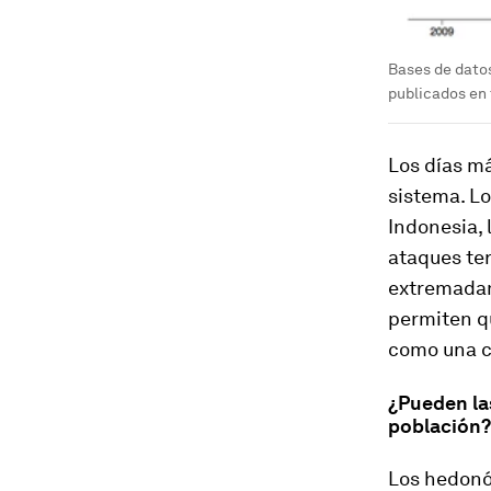
Bases de datos
publicados en 
Los días má
sistema. Lo
Indonesia, 
ataques ter
extremadam
permiten qu
como una c
¿Pueden las
población?
Los hedonóm