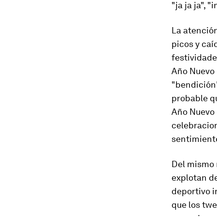
"ja ja ja",
La atenció
picos y caí
festividade
Año Nuevo 
"bendición"
probable q
Año Nuevo c
celebracion
sentimiento
Del mismo 
explotan d
deportivo i
que los twe