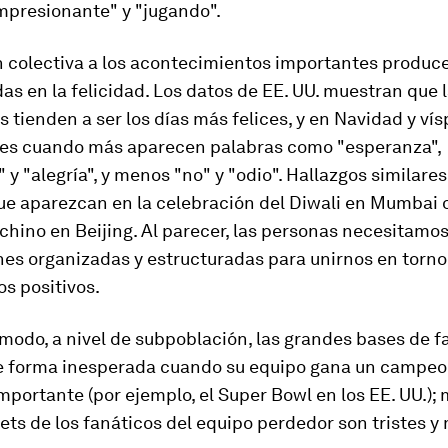
 "impresionante" y "jugando".
n colectiva a los acontecimientos importantes produc
das en la felicidad. Los datos de EE. UU. muestran que 
s tienden a ser los días más felices, y en Navidad y ví
es cuando más aparecen palabras como "esperanza",
 y "alegría", y menos "no" y "odio". Hallazgos similares
ue aparezcan en la celebración del Diwali en Mumbai o
hino en Beijing. Al parecer, las personas necesitamo
es organizadas y estructuradas para unirnos en torno
s positivos.
modo, a nivel de subpoblación, las grandes bases de f
e forma inesperada cuando su equipo gana un campe
mportante (por ejemplo, el Super Bowl en los EE. UU.);
ets de los fanáticos del equipo perdedor son tristes y