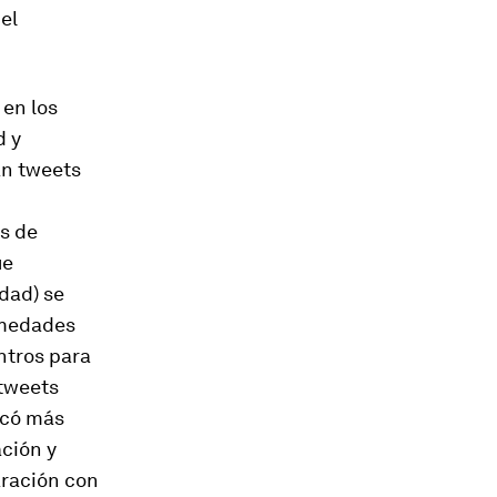
el
 en los
d y
an tweets
s de
ue
dad) se
rmedades
ntros para
 tweets
icó más
ación y
aración con