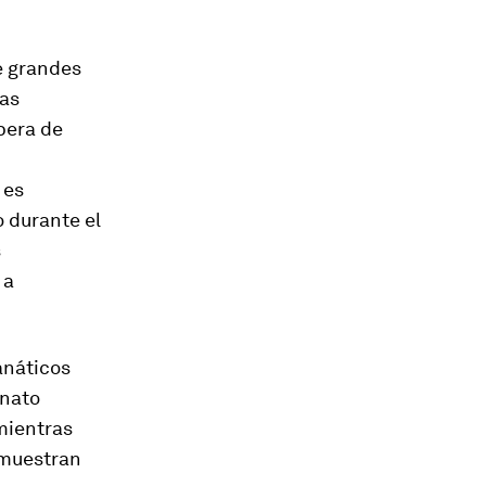
e grandes
las
spera de
 es
 durante el
s
 a
anáticos
onato
 mientras
 muestran