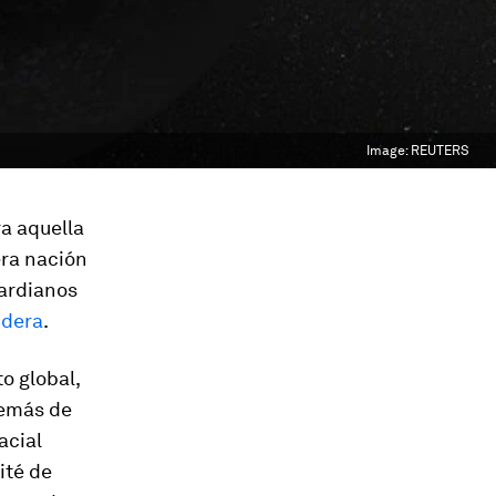
Image:
REUTERS
ra aquella
era nación
gardianos
ndera
.
o global,
además de
acial
ité de