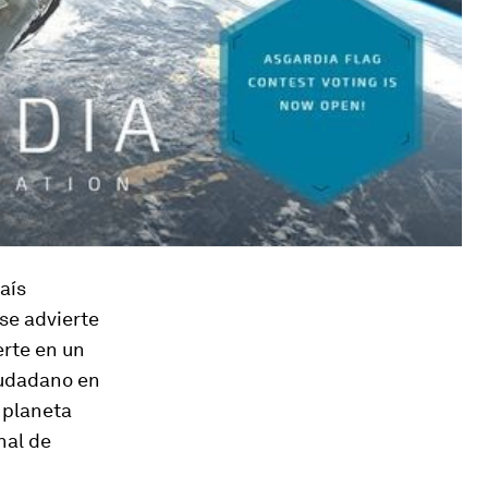
aís
se advierte
erte en un
iudadano en
l planeta
nal de