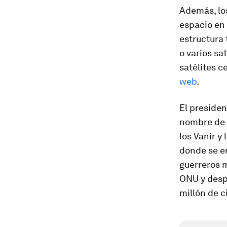
Además, los
espacio en 
estructura 
o varios sa
satélites c
web
.
El presiden
nombre de s
los Vanir y
donde se en
guerreros 
ONU y desp
millón de c