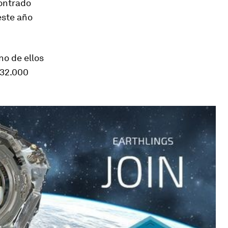
ontrado
este año
no de ellos
532.000