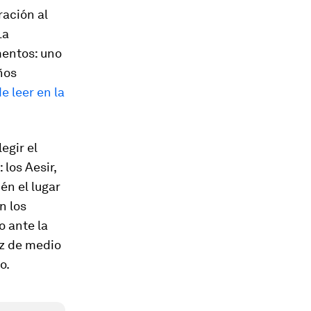
ración al
La
mentos: uno
ños
e leer en la
egir el
 los Aesir,
én el lugar
n los
o ante la
ez de medio
o.