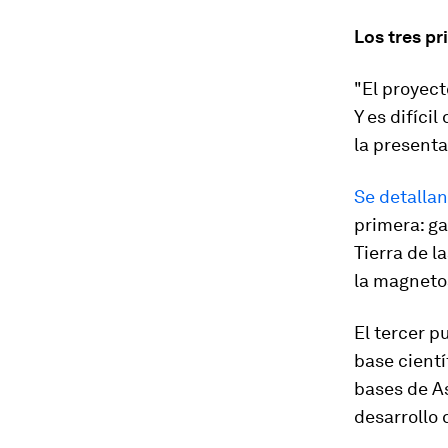
Los tres pr
"El proyect
Y es difíci
la presenta
Se detallan
primera: ga
Tierra de 
la magnetos
El tercer p
base cientí
bases de As
desarrollo 