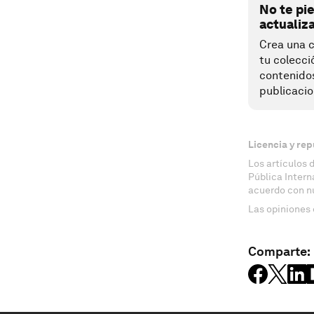
No te pi
actualiz
Crea una c
tu colecci
contenido
publicacio
Licencia y rep
Los artículos 
Pública Inter
acuerdo con n
Las opiniones 
Comparte: