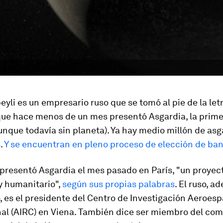
eyli es un empresario ruso que se tomó al pie de la let
que hace menos de un mes presentó Asgardia, la prim
unque todavía sin planeta). Ya hay medio millón de as
.
Y se encuentran en pleno proceso de elección de ba
presentó Asgardia el mes pasado en París, "un proyect
y humanitario",
según sus propias palabras
. El ruso, 
 es el presidente del Centro de Investigación Aeroesp
al (AIRC) en Viena. También dice ser miembro del com