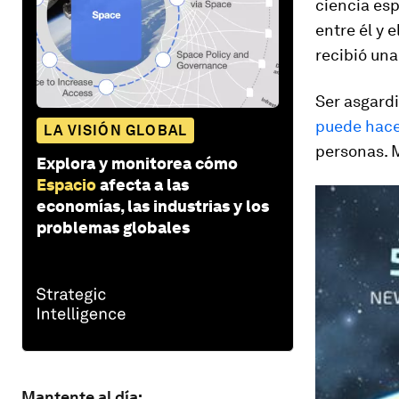
ciencia es
entre él y 
recibió una
Ser asgardi
puede hace
LA VISIÓN GLOBAL
personas. 
Explora y monitorea cómo
Espacio
afecta a las
economías, las industrias y los
problemas globales
Mantente al día: