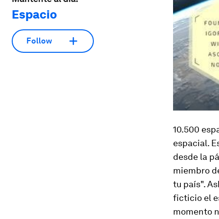
Espacio
Follow
10.500 espa
espacial. 
desde la pá
miembro de
tu país". A
ficticio el
momento no