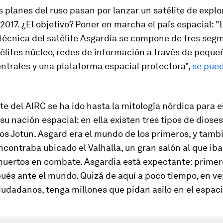
 planes del ruso pasan por lanzar un satélite de explo
2017. ¿El objetivo? Poner en marcha el país espacial: "
técnica del satélite Asgardia se compone de tres seg
télites núcleo, redes de información a través de peque
entrales y una plataforma espacial protectora",
se pued
te del AIRC se ha ido hasta la mitología nórdica para el
u nación espacial: en ella existen tres tipos de dioses:
 los Jotun. Asgard era el mundo de los primeros, y tambi
contraba ubicado el Valhalla, un gran salón al que iba
muertos en combate. Asgardia está expectante: primer
ués ante el mundo. Quizá de aquí a poco tiempo, en v
iudadanos, tenga millones que pidan asilo en el espaci