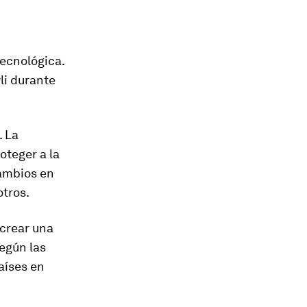
tecnológica.
yli durante
. La
oteger a la
cambios en
otros.
"crear una
Según las
aíses en