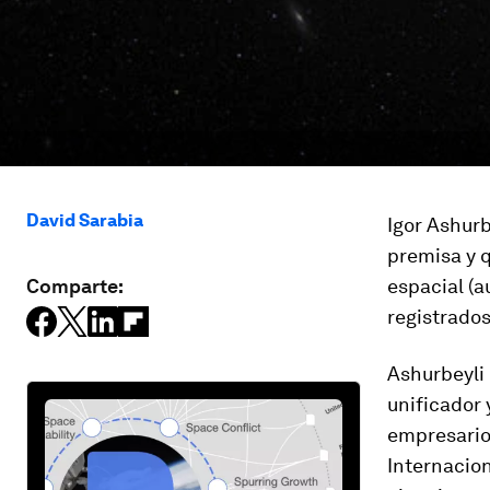
David Sarabia
Igor Ashurb
premisa y 
Comparte:
espacial (a
registrados
Ashurbeyli 
unificador 
empresario,
Internacion