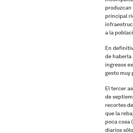
produzcan e
principal r
infraestruc
a la poblac
En definiti
de haberla
ingresos ex
gesto muy p
El tercer a
de septiem
recortes d
que la reba
poca cosa (
diarios sól