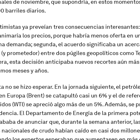
inales de noviembre, que supondría, en estos momentos
0 barriles diarios.
imistas ya preveían tres consecuencias interesantes: 
animaría los precios, porque habría menos oferta en 
ma demanda; segunda, el acuerdo significaba un acer
 (y prometedor) entre dos púgiles geopolíticos como T
era, esta decisión anticipaba nuevos recortes aún más
ximos meses y años.
a no se hizo esperar. En la jornada siguiente, el petról
en Europa (Brent) se catapultó casi un 6% y el de refe
idos (WTI) se apreció algo más de un 5%. Además, se p
idencia. El Departamento de Energía de la primera pot
baba de anunciar que, durante la semana anterior, la
 nacionales de crudo habían caído en casi dos millon
uando los expertos esperaban que aumentasen en más 