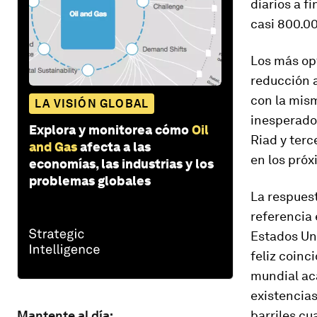
diarios a f
casi 800.00
Los más opt
reducción 
con la mis
LA VISIÓN GLOBAL
inesperado
Explora y monitorea cómo
Oil
Riad y terc
and Gas
afecta a las
en los pró
economías, las industrias y los
problemas globales
La respuest
referencia 
Estados Un
feliz coinc
mundial aca
existencias
Mantente al día:
barriles c