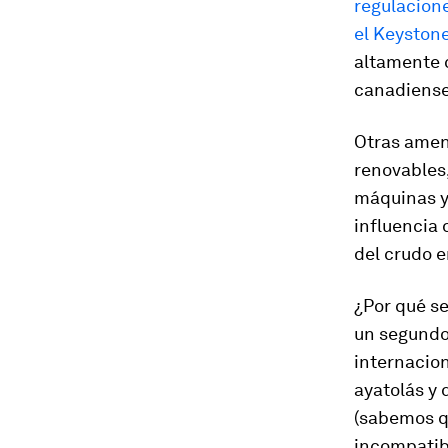
regulacion
el Keyston
altamente 
canadiense
Otras amen
renovables
máquinas y 
influencia 
del crudo e
¿Por qué se
un segundo 
internacio
ayatolás
y 
(sabemos qu
incompatibl