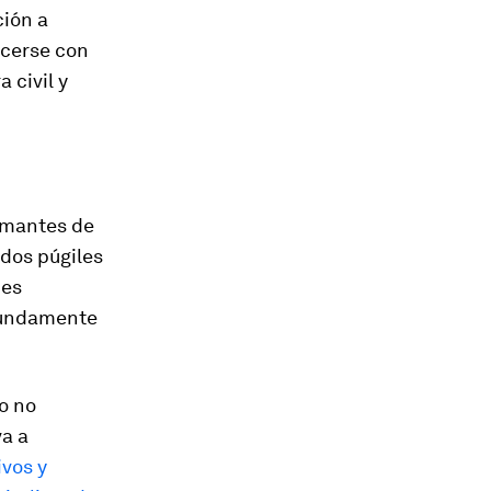
ción a
acerse con
 civil y
amantes de
 dos púgiles
nes
ofundamente
o no
a a
ivos y