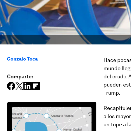
Gonzalo Toca
Hace pocas
mundo llegó
Comparte:
del crudo. 
pueden esta
Trump.
Recapitulem
a los mayo
un tope a l