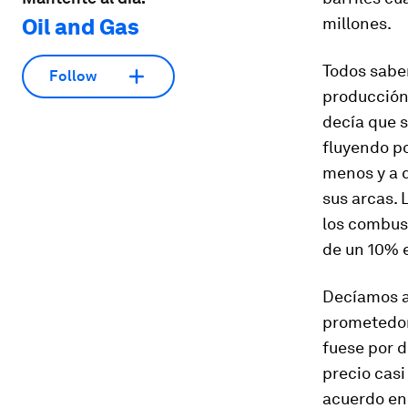
Oil and Gas
millones.
Todos sabe
Follow
producción
decía que 
fluyendo po
menos y a 
sus arcas. 
los combust
de un 10% e
Decíamos a
prometedor 
fuese por d
precio casi 
acuerdo en 