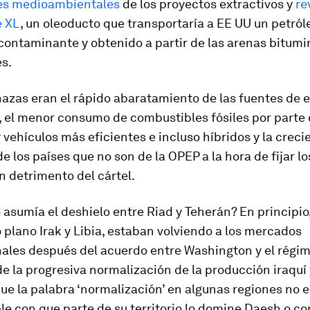
es medioambientales
de los proyectos extractivos y
re
e XL
, un oleoducto que transportaría a EE UU un petról
contaminante y obtenido a partir de las arenas bitum
s.
azas eran el rápido abaratamiento de las fuentes de 
, el menor consumo de combustibles fósiles por parte
vehículos más eficientes e incluso híbridos y la creci
de los países que no son de la OPEP a la hora de fijar l
n detrimento del cártel.
 asumía el deshielo entre Riad y Teherán? En principio,
plano Irak y Libia, estaban volviendo a los mercados
nales después del acuerdo entre Washington y el
régim
de la progresiva normalización de la producción iraquí y
e la palabra ‘normalización’ en algunas regiones no e
e con que parte de su territorio lo domine Daesh o co