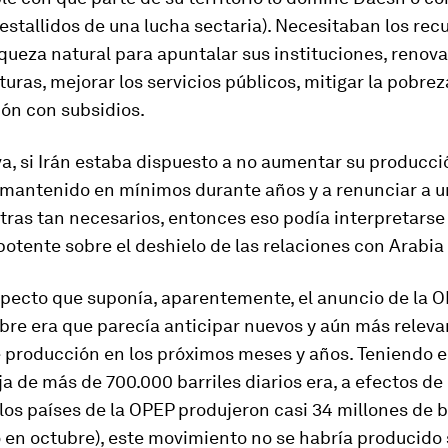
stallidos de una lucha sectaria). Necesitaban los rec
iqueza natural para apuntalar sus instituciones, renova
turas, mejorar los servicios públicos, mitigar la pobre
ión con subsidios.
va, si Irán estaba dispuesto a no aumentar su producc
 mantenido en mínimos durante años y a renunciar a 
tras tan necesarios, entonces eso podía interpretars
otente sobre el deshielo de las relaciones con Arabia
specto que suponía, aparentemente, el anuncio de la O
bre era que parecía anticipar nuevos y aún más releva
e producción en los próximos meses y años. Teniendo 
ja de más de 700.000 barriles diarios era, a efectos d
los países de la OPEP produjeron casi 34 millones de b
o en octubre), este movimiento no se habría producido s