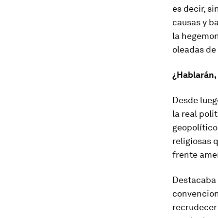
es decir, s
causas y ba
la hegemoní
oleadas de 
¿Hablarán, 
Desde lueg
la
real polit
geopolítico
religiosas 
frente ame
Destacaba 
convencion
recrudecer