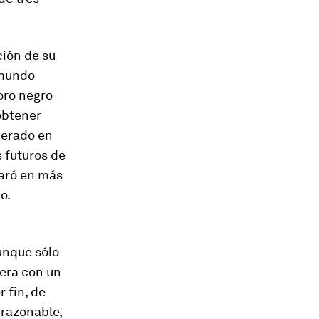
ción de su
 mundo
oro negro
obtener
perado en
 futuros de
paró en más
o.
unque sólo
iera con un
r fin, de
 razonable,