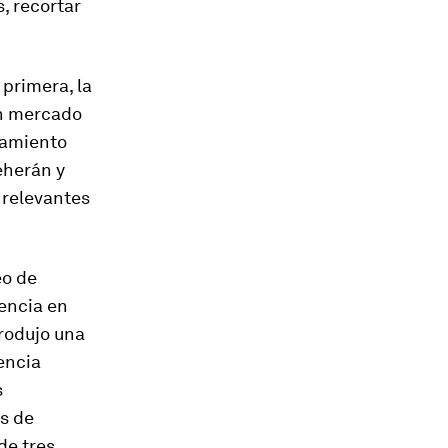
, recortar
primera, la
un mercado
camiento
eherán y
 relevantes
eo de
rencia en
rodujo una
encia
s
es de
de tres