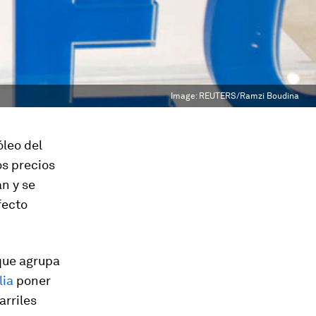
Image:
REUTERS/Ramzi Boudina
leo del
os precios
n y se
fecto
 que agrupa
lia
poner
arriles