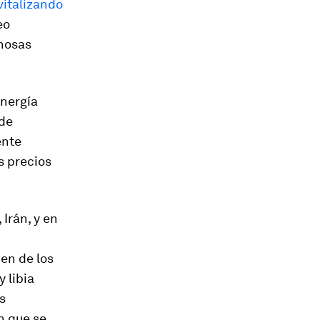
vitalizando
eo
inosas
energía
 de
ente
os precios
 Irán, y en
en de los
 libia
s
n que se