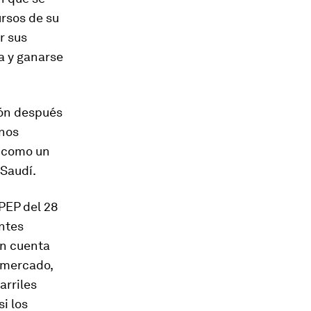
ursos de su
r sus
za y ganarse
ión después
unos
e como un
 Saudí.
PEP del 28
ntes
en cuenta
e mercado,
arriles
i los