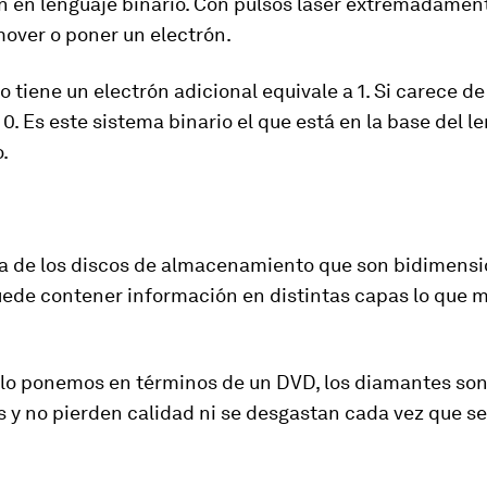
n en
lenguaje binario
.
Con pulsos láser extremadament
over o poner un electrón.
to tiene un electrón adicional equivale a 1. Si carece de
 0. Es este sistema binario el que está en la
base del l
o
.
ia de los discos de almacenamiento que son bidimensio
uede contener información en distintas capas lo que m
 lo ponemos en términos de un DVD,
los diamantes so
 y no pierden calidad ni se desgastan
cada vez que se