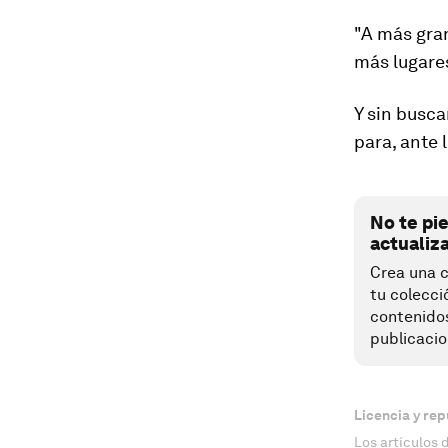
"
A más gra
más lugare
Y sin busca
para, ante 
No te pi
actualiz
Crea una c
tu colecci
contenido
publicacio
Licencia y rep
Los artículos 