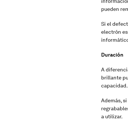
informació
pueden rem
Si el defec
electrón es
informátic
Duración
A diferenc
brillante p
capacidad.
Además, si
regrabables
a utilizar.