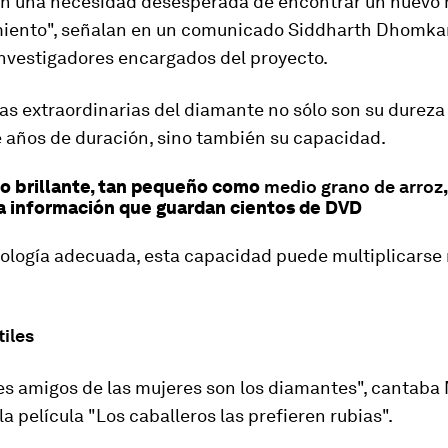
en una
necesidad desesperada
de encontrar un nuevo
ento", señalan en un comunicado Siddharth Dhomkar
nvestigadores encargados del proyecto.
as extraordinarias del diamante
no sólo son su dureza
e años de duración, sino también su capacidad.
o brillante, tan pequeño como
medio grano de arroz
a información que guardan cientos de DVD
nología adecuada, esta capacidad puede
multiplicarse
iles
es amigos de las mujeres son los diamantes
", cantaba
a película "Los caballeros las prefieren rubias".