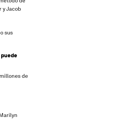
 método de
 y Jacob
 o sus
, puede
 millones de
 Marilyn