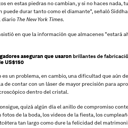
os en estas piedras no cambian, y si no haces nada, t
n puede durar tanto como el diamante", señaló Siddha
 diario
The
New York Times.
sistió en que la información que almacenes
"
estará a
igadores aseguran que usaron
brillantes de fabricaci
e US$150
o es un problema, en cambio, una dificultad que aún d
la de contar con un
láser de mayor precisión
para apro
roscópico dentro del cristal.
consigue, quizá algún día el anillo de compromiso cont
 fotos de la boda, los videos de la fiesta, los cumpleañ
etcétera tan largo como dure la felicidad del matrimoni