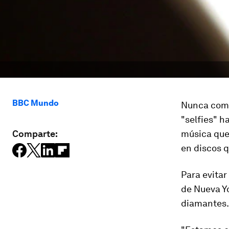
BBC Mundo
Nunca como
"selfies" h
Comparte:
música que
en
discos
q
Para evitar
de Nueva Y
diamantes.