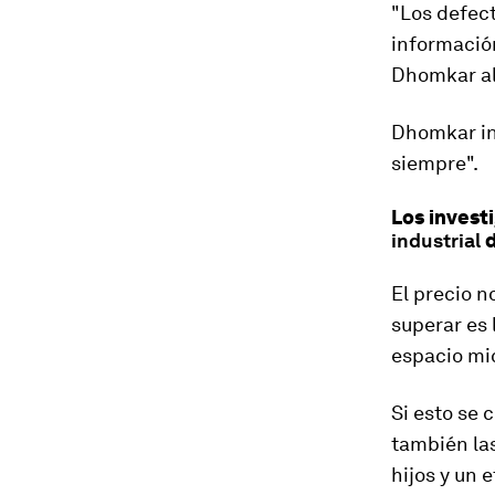
"Los defect
informació
Dhomkar al
Dhomkar in
siempre
".
Los invest
industrial
d
El precio n
superar es 
espacio mic
Si esto se 
también las
hijos y un 