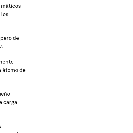
ormáticos
 los
 pero de
w.
mente
n
átomo de
ueño
e carga
a