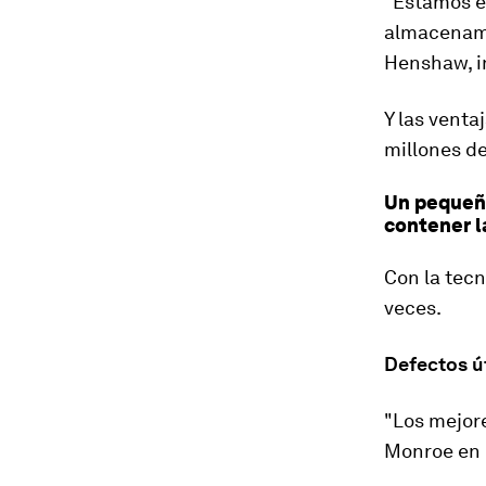
"Estamos 
almacenami
Henshaw, i
Y las
ventaj
millones d
Un pequeñ
contener l
Con la tec
veces
.
Defectos út
"
Los mejor
Monroe en l