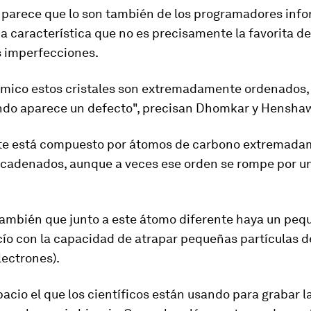
 parece que lo son también de los programadores inf
a característica que no es precisamente la favorita de
s imperfecciones
.
tómico estos cristales son extremadamente ordenados,
ndo aparece un defecto", precisan Dhomkar y Hensha
e está compuesto por
átomos de carbono
extremada
ncadenados, aunque a veces ese orden se rompe por u
ambién que junto a este átomo diferente haya un peq
cío
con la capacidad de atrapar pequeñas partículas d
lectrones
).
pacio el que los científicos están usando para grabar l