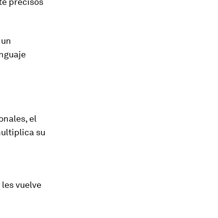
e precisos
 un
enguaje
nales, el
ultiplica su
n
 les vuelve