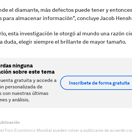
nde el diamante, más defectos puede tener y entonce
s para almacenar información
", concluye Jacob Hens
rlo, esta investigación le otorgó al mundo una razón ci
la duda, elegir siempre el brillante de mayor tamaño.
erdas ninguna
ación sobre este tema
uenta gratuita y accede a
Inscríbete de forma gratuita
ón personalizada de
s con nuestras últimas
nes y análisis.
ublicación
del Foro Económico Mundial pueden volver a publicarse de acuerdo con