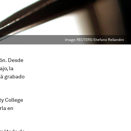
Image:
REUTERS/Stefano Rellandini
ón. Desde
jo, la
tá grabado
ty College
rla en