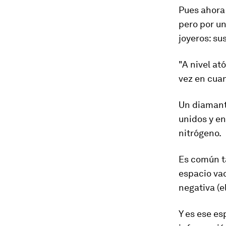
Pues ahora
pero por un
joyeros:
su
"A nivel a
vez en cua
Un diamant
unidos y e
nitrógeno
.
Es común t
espacio va
negativa (
e
Y es ese es