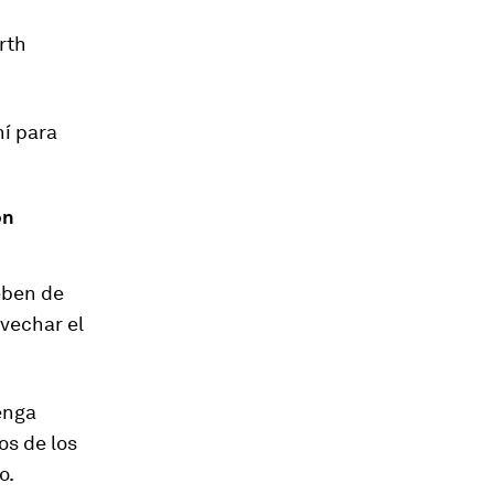
u
rth
hí para
ón
eben de
vechar el
enga
os de los
o.