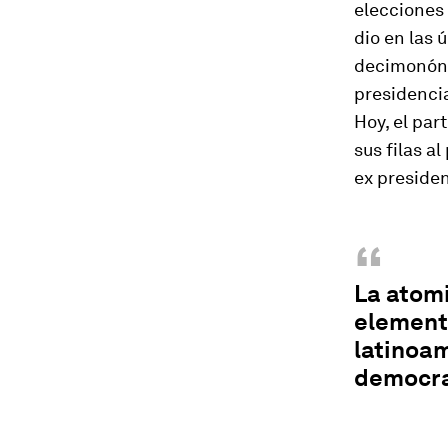
elecciones 
dio en las 
decimonónic
presidencia
Hoy, el par
sus filas 
ex presiden
“
La atomi
elemento
latinoam
democra