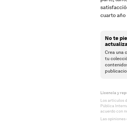
satisfacció
cuarto año
No te pi
actualiz
Crea una c
tu colecci
contenido
publicacio
Licencia y rep
Los artículos 
Pública Inter
acuerdo con n
Las opiniones 