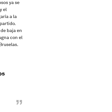
osos ya se
y el
aría a la
partido.
 de baja en
ugna con el
Bruselas.
os
”