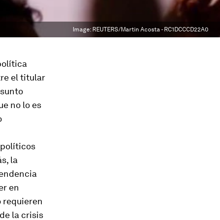
Image:
REUTERS/Martin Acosta - RC1DCCCD22A0
olítica
e el titular
asunto
e no lo es
o
políticos
s, la
pendencia
er en
o requieren
e la crisis