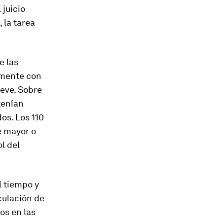
 juicio
 la tarea
e las
amente con
ieve. Sobre
tenían
os. Los 110
e mayor o
l del
l tiempo y
culación de
os en las