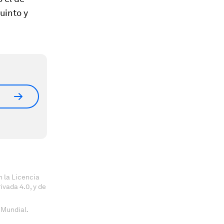
uinto y
 la Licencia
vada 4.0, y de
 Mundial.