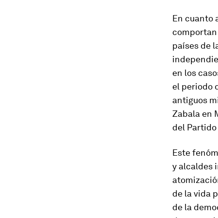
En cuanto a
comportan 
países de l
independien
en los caso
el periodo
antiguos mi
Zabala en M
del Partido
Este fenóme
y alcaldes 
atomizació
de la vida 
de la demo