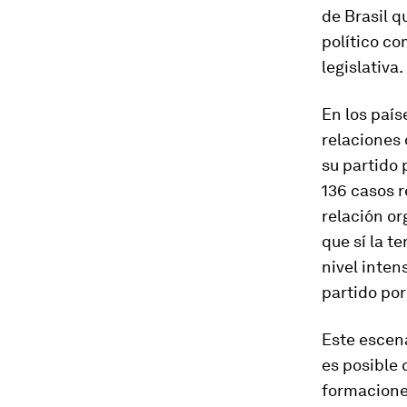
de Brasil q
político co
legislativa.
En los país
relaciones
su partido 
136 casos 
relación or
que sí la t
nivel inten
partido por
Este escena
es posible 
formaciones