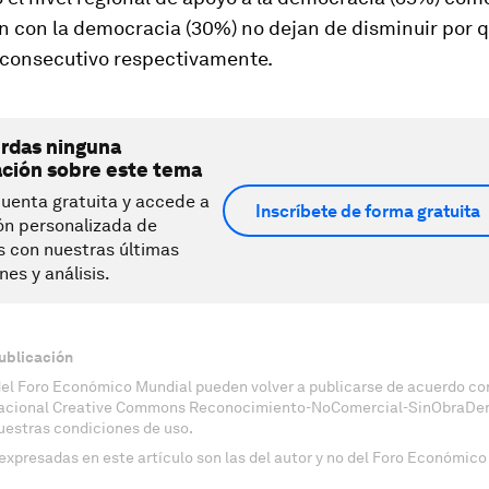
n con la democracia (30%) no dejan de disminuir por q
 consecutivo respectivamente.
erdas ninguna
ación sobre este tema
uenta gratuita y accede a
Inscríbete de forma gratuita
ón personalizada de
s con nuestras últimas
nes y análisis.
ublicación
del Foro Económico Mundial pueden volver a publicarse de acuerdo con
nacional Creative Commons Reconocimiento-NoComercial-SinObraDeri
uestras condiciones de uso.
expresadas en este artículo son las del autor y no del Foro Económico