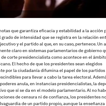
notas que garantiza eficacia y estabilidad a la acción p
l grado de intensidad que se registra en la relación entr
jecutivo y el partido al que, en su caso, pertenece. Un 
ente claro en sistemas parlamentarios de gobierno qu
 de corte presidencialista como acontece en el ámbit
cano. El hecho de que los presidentes sean elegidos
e por la ciudadanía difumina el papel de los partidos 
scindibles para llevar a cabo la tarea electoral. Ademá
 poderes anula, en instancias presidencialistas, la de
tivo que sí se da en el modelo parlamentario. Al no hab
ciones de censura ni de confianza, los presidentes n
salvaguardia de un partido propio, aunque la enseñanza d