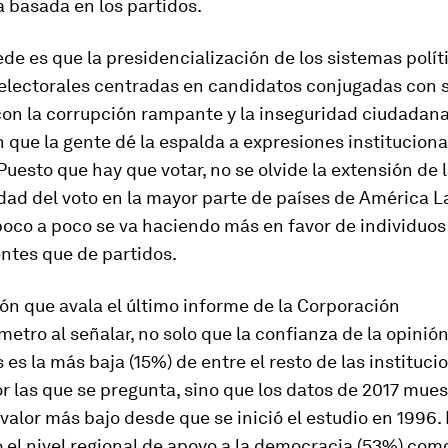
 basada en los partidos.
de es que la presidencialización de los sistemas políti
lectorales centradas en candidatos conjugadas con 
con la corrupción rampante y la inseguridad ciudadan
 que la gente dé la espalda a expresiones institucion
. Puesto que hay que votar, no se olvide la extensión de 
dad del voto en la mayor parte de países de América La
poco a poco se va haciendo más en favor de individuos
ntes que de partidos.
ón que avala el último informe de la Corporación
etro al señalar, no solo que la confianza de la opinió
s es la más baja (15%) de entre el resto de las instituci
or las que se pregunta, sino que los datos de 2017 mue
valor más bajo desde que se inició el estudio en 1996. 
o el nivel regional de apoyo a la democracia (53%) como