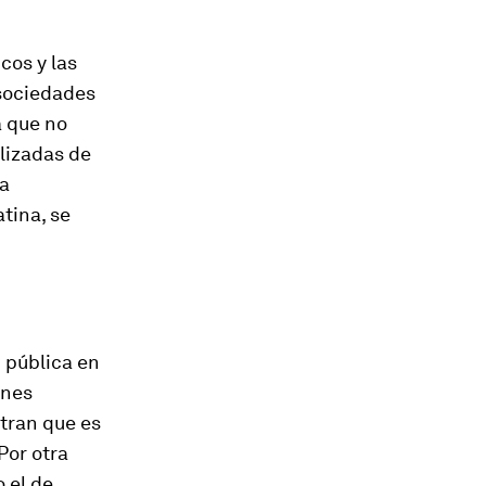
cos y las
sociedades
a que no
alizadas de
la
tina, se
n pública en
ones
stran que es
Por otra
 el de