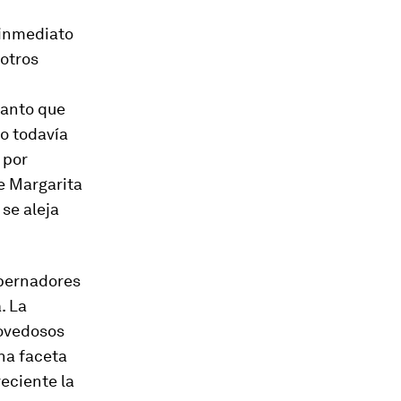
 inmediato
otros
uanto que
o todavía
 por
de Margarita
 se aleja
obernadores
. La
novedosos
una faceta
eciente la