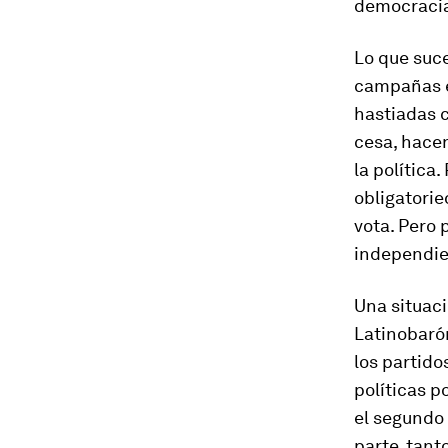
democracia
Lo que suce
campañas e
hastiadas 
cesa, hacen
la política
obligatorie
vota. Pero 
independie
Una situaci
Latinobaróm
los partido
políticas p
el segundo 
parte, tant