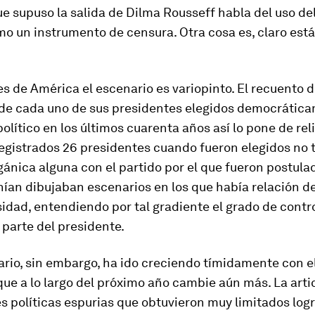
ue supuso la salida de Dilma Rousseff habla del uso del
mo un instrumento de censura. Otra cosa es, claro está,
es de América el escenario es variopinto. El recuento d
 de cada uno de sus presidentes elegidos democrátic
político en los últimos cuarenta años así lo pone de rel
registrados 26 presidentes cuando fueron elegidos no 
gánica alguna con el partido por el que fueron postulad
enían dibujaban escenarios en los que había relación d
sidad, entendiendo por tal gradiente el grado de contro
 parte del presidente.
rio, sin embargo, ha ido creciendo tímidamente con e
que a lo largo del próximo año cambie aún más. La arti
 políticas espurias que obtuvieron muy limitados logr