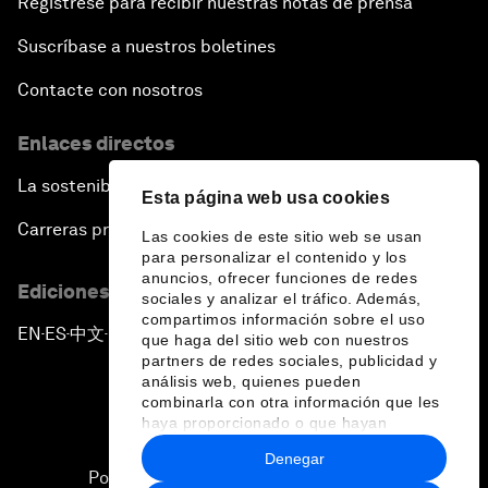
Regístrese para recibir nuestras notas de prensa
Suscríbase a nuestros boletines
Contacte con nosotros
Enlaces directos
La sostenibilidad en el Foro
Esta página web usa cookies
Carreras profesionales
Las cookies de este sitio web se usan
para personalizar el contenido y los
anuncios, ofrecer funciones de redes
Ediciones en otros idiomas
sociales y analizar el tráfico. Además,
compartimos información sobre el uso
EN
ES
中文
日本語
▪
▪
▪
que haga del sitio web con nuestros
partners de redes sociales, publicidad y
análisis web, quienes pueden
combinarla con otra información que les
haya proporcionado o que hayan
recopilado a partir del uso que haya
Denegar
hecho de sus servicios.
Política de privacidad y normas de uso