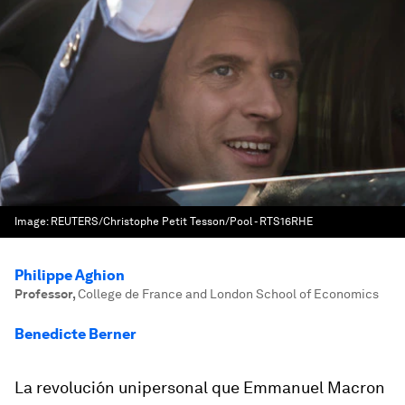
Image:
REUTERS/Christophe Petit Tesson/Pool - RTS16RHE
Philippe Aghion
Professor
,
College de France and London School of Economics
Benedicte Berner
La revolución unipersonal que Emmanuel Macron