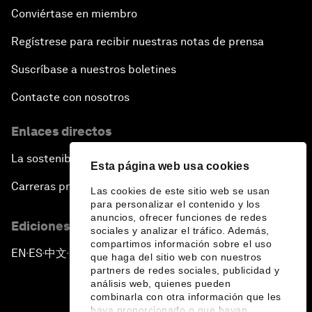
Conviértase en miembro
Regístrese para recibir nuestras notas de prensa
Suscríbase a nuestros boletines
Contacte con nosotros
Enlaces directos
La sostenibilidad en el Foro
Esta página web usa cookies
Carreras profesionales
Las cookies de este sitio web se usan
para personalizar el contenido y los
anuncios, ofrecer funciones de redes
Ediciones en otros idiomas
sociales y analizar el tráfico. Además,
compartimos información sobre el uso
EN
ES
中文
日本語
▪
▪
▪
que haga del sitio web con nuestros
partners de redes sociales, publicidad y
análisis web, quienes pueden
combinarla con otra información que les
haya proporcionado o que hayan