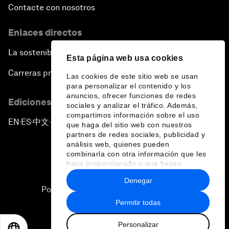
Contacte con nosotros
Enlaces directos
La sostenibilidad en el Foro
Esta página web usa cookies
Carreras profesionales
Las cookies de este sitio web se usan
para personalizar el contenido y los
anuncios, ofrecer funciones de redes
Ediciones en otros idiomas
sociales y analizar el tráfico. Además,
compartimos información sobre el uso
EN
ES
中文
日本語
▪
▪
▪
que haga del sitio web con nuestros
partners de redes sociales, publicidad y
análisis web, quienes pueden
combinarla con otra información que les
haya proporcionado o que hayan
recopilado a partir del uso que haya
Denegar
hecho de sus servicios.
Política de privacidad y normas de uso
Permitir todas
Sitemap
Personalizar
©
2026
Foro Económico Mundial
EN
ES
中文
日本語