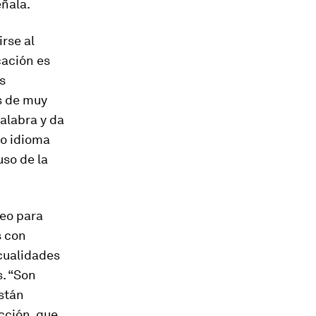
eñala.
rse al
cación es
s
s de muy
palabra y da
o idioma
uso de la
eo para
s con
cualidades
s. “Son
stán
cción, que