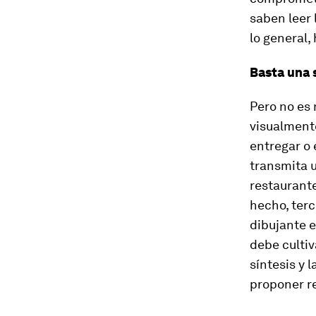
saben leer 
lo general,
Basta una 
Pero no es 
visualmente
entregar o 
transmita u
restaurante
hecho, terc
dibujante e
debe cultiv
síntesis y 
proponer re