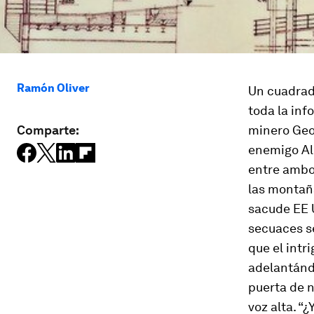
Ramón Oliver
Un cuadrado
toda la in
Comparte:
minero Geor
enemigo Al
entre ambo
las montaña
sacude EE 
secuaces se
que el intr
adelantánd
puerta de n
voz alta. “