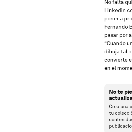
No falta qu
Linkedin c
poner a pro
Fernando Bo
pasar por a
“Cuando un 
dibuja tal 
convierte e
en el momen
No te pi
actualiz
Crea una c
tu colecci
contenido
publicacio