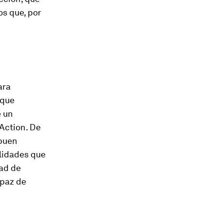
os que, por
ara
 que
e un
 Action. De
 buen
ilidades que
dad de
apaz de