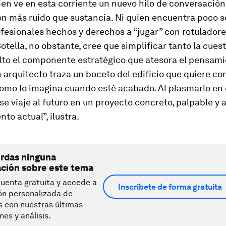
ien ve en esta corriente un nuevo hilo de conversación
on más ruido que sustancia. Ni quien encuentra poco s
fesionales hechos y derechos a “jugar” con rotuladores
tella, no obstante, cree que simplificar tanto la cuest
lto el componente estratégico que atesora el pensamie
arquitecto traza un boceto del edificio que quiere cons
como lo imagina cuando esté acabado. Al plasmarlo en 
se viaje al futuro en un proyecto concreto, palpable y 
to actual”, ilustra.
erdas ninguna
ación sobre este tema
uenta gratuita y accede a
Inscríbete de forma gratuita
ón personalizada de
s con nuestras últimas
nes y análisis.