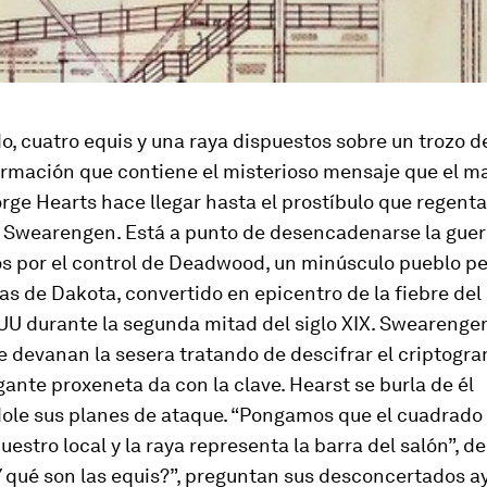
, cuatro equis y una raya dispuestos sobre un trozo d
formación que contiene el misterioso mensaje que el 
ge Hearts hace llegar hasta el prostíbulo que regenta
 Swearengen. Está a punto de desencadenarse la guerr
s por el control de Deadwood, un minúscu­lo pueblo p
s de Dakota, convertido en epicentro de la fiebre del
UU durante la segunda mitad del siglo XIX. Swearengen
 devanan la sesera tratando de descifrar el criptogr
igante proxeneta da con la clave. Hearst se burla de él
ole sus planes de ataque. “Pongamos que el cuadrado 
uestro local y la raya representa la barra del salón”, 
¿Y qué son las equis?”, preguntan sus desconcertados a