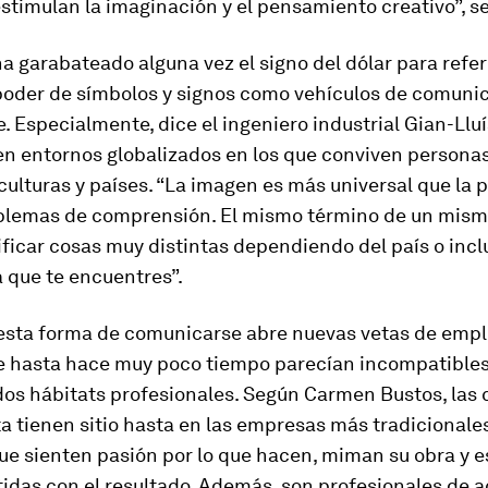
timulan la imaginación y el pensamiento creativo”, s
a garabateado alguna vez el signo del dólar para referi
 poder de símbolos y signos como vehículos de comuni
. Especialmente, dice el ingeniero industrial Gian-Lluí
 en entornos globalizados en los que conviven persona
culturas y países. “La imagen es más universal que la 
lemas de comprensión. El mismo término de un mism
ficar cosas muy distintas dependiendo del país o incl
a que te encuentres”.
 esta forma de comunicarse abre nuevas vetas de empl
ue hasta hace muy poco tiempo parecían incompatible
os hábitats profesionales. Según Carmen Bustos, las 
ta tienen sitio hasta en las empresas más tradicionale
ue sienten pasión por lo que hacen, miman su obra y e
das con el resultado. Además, son profesionales de a