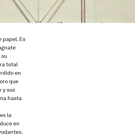
e papel. Es
magnate
 su
a total
erdido en
 oro que
 y sus
ama hasta
es la
deduce en
yudantes.