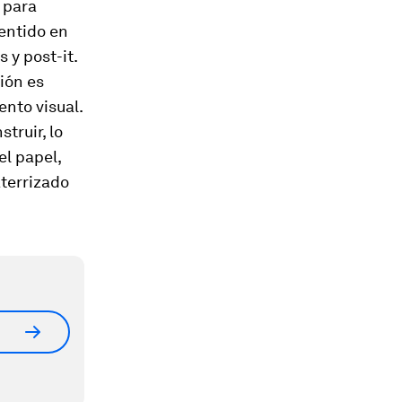
 para
entido en
 y post-it.
ión es
nto visual.
truir, lo
el papel,
aterrizado