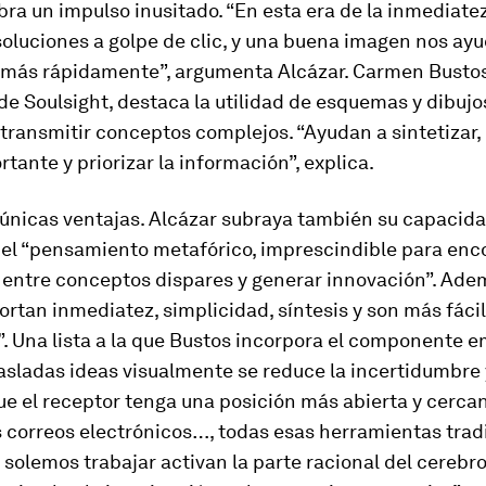
obra un impulso inusitado. “En esta era de la inmediat
oluciones a golpe de clic, y una buena imagen nos ay
 más rápidamente”, argumenta Alcázar. Carmen Bustos
e Soulsight, destaca la utilidad de esquemas y dibujo
transmitir conceptos complejos. “Ayudan a sintetizar
rtante y priorizar la información”, explica.
 únicas ventajas. Alcázar subraya también su capacid
 el “pensamiento metafórico, imprescindible para enc
 entre conceptos dispares y generar innovación”. Ade
ortan inmediatez, simplicidad, síntesis y son más fáci
. Una lista a la que Bustos incorpora el componente e
asladas ideas visualmente se reduce la incertidumbre 
e el receptor tenga una posición más abierta y cercan
os correos electrónicos…, todas esas herramientas trad
 solemos trabajar activan la parte racional del cerebro