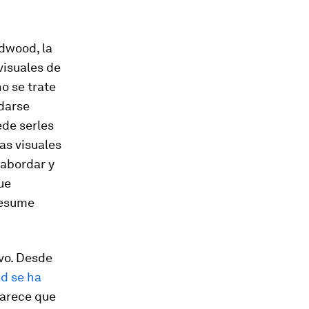
dwood
, la
visuales de
no se trate
 darse
de serles
as visuales
 abordar y
ue
resume
evo. Desde
d se ha
parece que