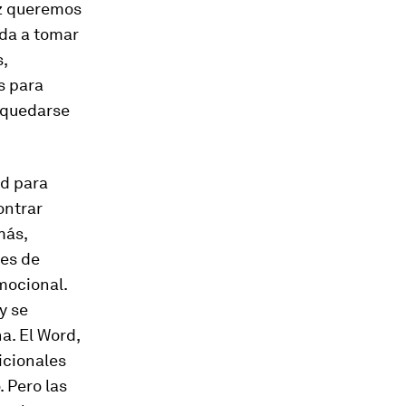
ez queremos
uda a tomar
,
s para
, quedarse
ad para
ontrar
más,
les de
mocional.
y se
a. El Word,
icionales
. Pero las