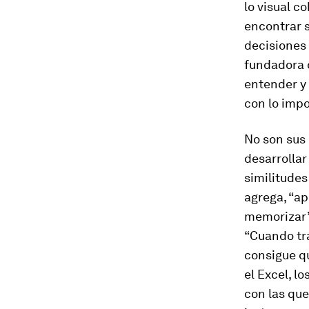
lo visual c
encontrar s
decisiones
fundadora d
entender y 
con lo impo
No son sus
desarrollar
similitudes
agrega, “ap
memorizar”
“Cuando tr
consigue qu
el Excel, l
con las que