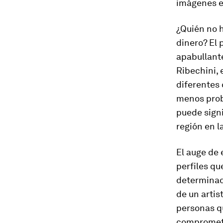
imágenes es
¿Quién no h
dinero? El
apabullante
Ribechini,
diferentes 
menos prob
puede signi
región en l
El auge de
perfiles q
determinad
de un artis
personas q
comprometi