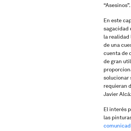
“Asesinos”.
En este ca
sagacidad d
la realidad
de una cues
cuenta de 
de gran uti
proporciona
solucionar
requieran d
Javier Alcá
El interés 
las pintura
comunicad