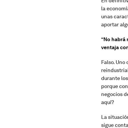
En definiti
la economía
unas caract
aportar algo
“No habrá r
ventaja co
Falso.
Uno d
reindustria
durante los
porque con 
negocios de
aquí?
La situació
sigue cont