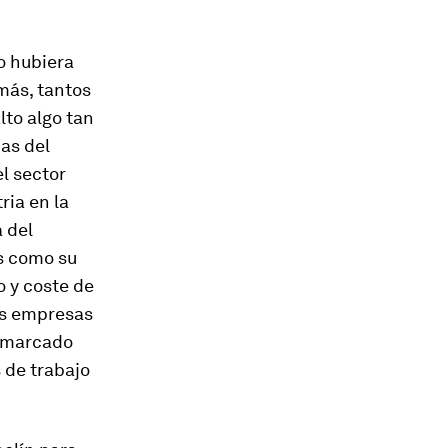
o hubiera
más, tantos
lto algo tan
as del
l sector
ria en la
 del
es como su
o y coste de
as empresas
o marcado
 de trabajo