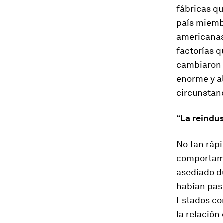
fábricas q
país miembr
americanas
factorías 
cambiaron 
enorme y al
circunstanc
“La reindus
No tan ráp
comportamie
asediado du
habían pas
Estados con
la relación