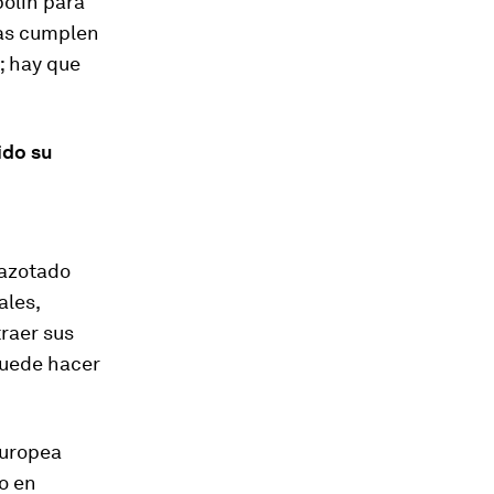
polín para
cas cumplen
; hay que
ido su
 azotado
ales,
raer sus
puede hacer
Europea
o en