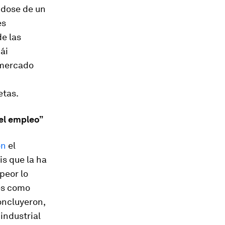
ndose de un
es
e las
ái
 mercado
etas.
 el empleo”
on
el
is que la ha
peor lo
es como
oncluyeron,
industrial