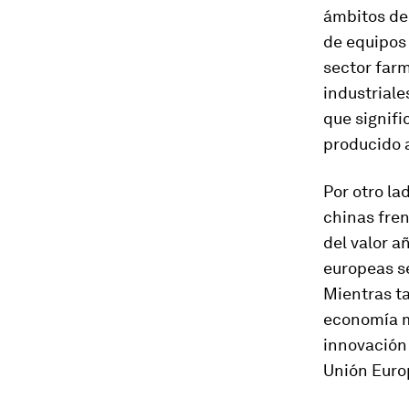
ámbitos de
de equipos 
sector farm
industrial
que signifi
producido a
Por otro la
chinas fren
del valor a
europeas s
Mientras ta
economía m
innovación 
Unión Europ