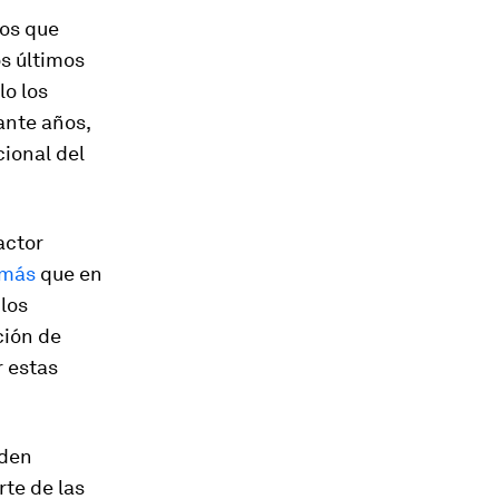
jos que
s últimos
lo los
ante años,
ional del
actor
 más
que en
 los
ción de
 estas
eden
te de las