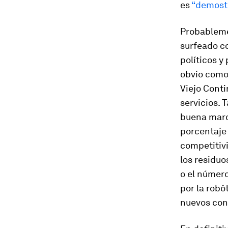
es
“demost
Probablemen
surfeado co
políticos y
obvio como
Viejo Conti
servicios. 
buena marc
porcentaje 
competitivi
los residu
o el númer
por la robó
nuevos con