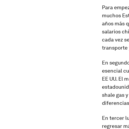
Para empeza
muchos Est
años más qu
salarios c
cada vez s
transporte 
En segundo 
esencial cu
EE UU. El m
estadounide
shale gas
y
diferencias
En tercer l
regresar m