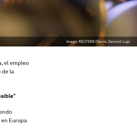
Image:
REUTERS/Darrin Zammit Lupi
a, el empleo
 de la
sible”
iendo
n en Europa