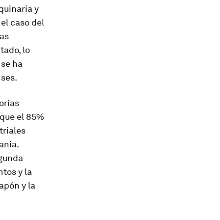
quinaria y
el caso del
sas
ado, lo
 se ha
nses.
orías
 que el 85%
triales
ania.
egunda
tos y la
apón y la