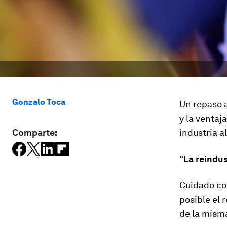
Gonzalo Toca
Un repaso a
y la ventaj
Comparte:
industria a
“La reindu
Cuidado co
posible el 
de la mism