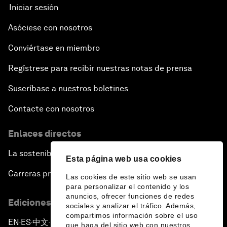
Iniciar sesión
Asóciese con nosotros
Conviértase en miembro
Regístrese para recibir nuestras notas de prensa
Suscríbase a nuestros boletines
Contacte con nosotros
Enlaces directos
La sostenibilidad en el Foro
Esta página web usa cookies
Carreras profesionales
Las cookies de este sitio web se usan
para personalizar el contenido y los
anuncios, ofrecer funciones de redes
Ediciones en otros idiomas
sociales y analizar el tráfico. Además,
compartimos información sobre el uso
EN
ES
中文
日本語
▪
▪
▪
que haga del sitio web con nuestros