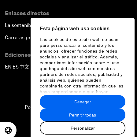
Enlaces directos
La sostenibilidad en el Foro
Esta página web usa cookies
Carreras profesionales
Las cookies de este sitio web se usan
para personalizar el contenido y los
anuncios, ofrecer funciones de redes
Ediciones en otros idiomas
sociales y analizar el tráfico. Además,
compartimos información sobre el uso
EN
ES
中文
日本語
▪
▪
▪
que haga del sitio web con nuestros
partners de redes sociales, publicidad y
análisis web, quienes pueden
combinarla con otra información que les
haya proporcionado o que hayan
recopilado a partir del uso que haya
Denegar
hecho de sus servicios.
Política de privacidad y normas de uso
Permitir todas
Sitemap
Personalizar
©
2026
Foro Económico Mundial
EN
ES
中文
日本語