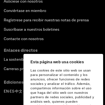
Asóciese con nosotros
Conviértase en miembro
Regístrese para recibir nuestras notas de prensa
Suscríbase a nuestros boletines
Contacte con nosotros
Enlaces directos
La sostenibilidad en el Foro
Esta página web usa cookies
Carreras profesionales
Las cookies de este sitio web se usan
para personalizar el contenido y los
anuncios, ofrecer funciones de redes
Ediciones en otros idiomas
sociales y analizar el tráfico. Además,
compartimos información sobre el uso
EN
ES
中文
日本語
▪
▪
▪
que haga del sitio web con nuestros
partners de redes sociales, publicidad y
análisis web, quienes pueden