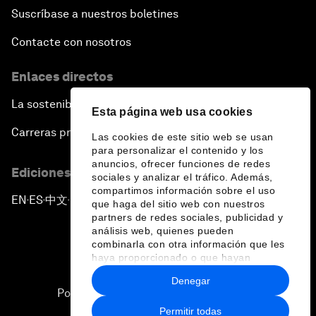
Suscríbase a nuestros boletines
Contacte con nosotros
Enlaces directos
La sostenibilidad en el Foro
Esta página web usa cookies
Carreras profesionales
Las cookies de este sitio web se usan
para personalizar el contenido y los
anuncios, ofrecer funciones de redes
Ediciones en otros idiomas
sociales y analizar el tráfico. Además,
compartimos información sobre el uso
EN
ES
中文
日本語
▪
▪
▪
que haga del sitio web con nuestros
partners de redes sociales, publicidad y
análisis web, quienes pueden
combinarla con otra información que les
haya proporcionado o que hayan
recopilado a partir del uso que haya
Denegar
hecho de sus servicios.
Política de privacidad y normas de uso
Permitir todas