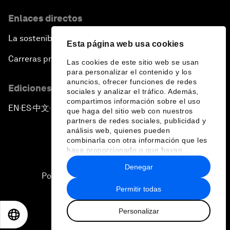
Enlaces directos
La sostenibilidad en el Foro
Esta página web usa cookies
Carreras profesionales
Las cookies de este sitio web se usan
para personalizar el contenido y los
anuncios, ofrecer funciones de redes
Ediciones en otros idiomas
sociales y analizar el tráfico. Además,
compartimos información sobre el uso
EN
ES
中文
日本語
▪
▪
▪
que haga del sitio web con nuestros
partners de redes sociales, publicidad y
análisis web, quienes pueden
combinarla con otra información que les
haya proporcionado o que hayan
recopilado a partir del uso que haya
Denegar
hecho de sus servicios.
Política de privacidad y normas de uso
Permitir todas
Sitemap
Personalizar
©
2026
Foro Económico Mundial
EN
ES
中文
日本語