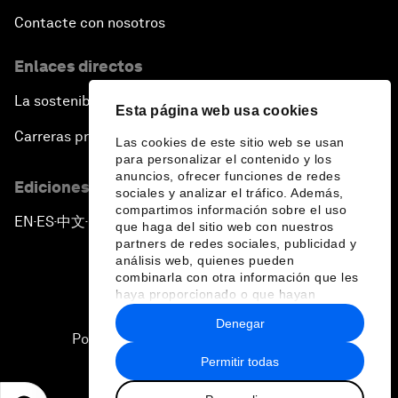
Contacte con nosotros
Enlaces directos
La sostenibilidad en el Foro
Esta página web usa cookies
Carreras profesionales
Las cookies de este sitio web se usan
para personalizar el contenido y los
anuncios, ofrecer funciones de redes
Ediciones en otros idiomas
sociales y analizar el tráfico. Además,
compartimos información sobre el uso
EN
ES
中文
日本語
▪
▪
▪
que haga del sitio web con nuestros
partners de redes sociales, publicidad y
análisis web, quienes pueden
combinarla con otra información que les
haya proporcionado o que hayan
recopilado a partir del uso que haya
Denegar
hecho de sus servicios.
Política de privacidad y normas de uso
Permitir todas
Sitemap