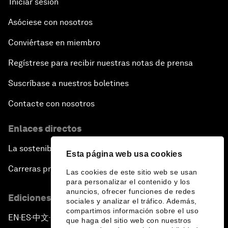
Iniciar sesión
Asóciese con nosotros
Conviértase en miembro
Regístrese para recibir nuestras notas de prensa
Suscríbase a nuestros boletines
Contacte con nosotros
Enlaces directos
La sostenibilidad en el Foro
Esta página web usa cookies
Carreras profesionales
Las cookies de este sitio web se usan
para personalizar el contenido y los
anuncios, ofrecer funciones de redes
Ediciones en otros idiomas
sociales y analizar el tráfico. Además,
compartimos información sobre el uso
EN
ES
中文
日本語
▪
▪
▪
que haga del sitio web con nuestros