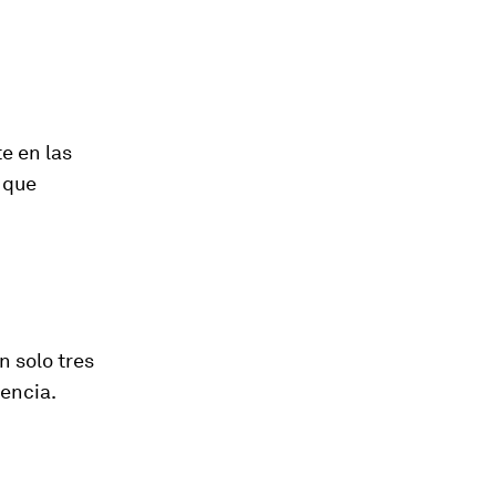
e en las
 que
n solo tres
tencia.