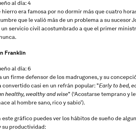
eño al día: 4
 hierro era famosa por no dormir más que cuatro hora
umbre que le valió más de un problema a su sucesor J
un servicio civil acostumbrado a que el primer minist
nunca.
n Franklin
eño al día: 6
a un firme defensor de los madrugones, y su concepci
 convertido casi en un refrán popular: "
Early to bed, ea
n healthy, wealthy and wise
" (‘Acostarse temprano y l
ce al hombre sano, rico y sabio’).
 este gráfico puedes ver los hábitos de sueño de algu
y su productividad: