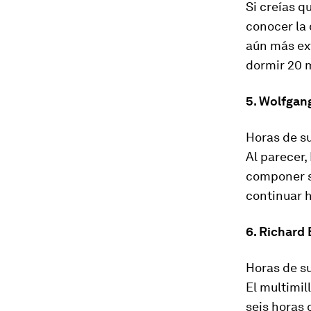
Si creías q
conocer la 
aún más ex
dormir 20 
5. Wolfga
Horas de su
Al parecer,
componer su
continuar 
6. Richard
Horas de su
El multimi
seis horas 