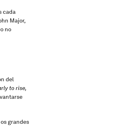
s cada
ohn Major,
ro no
ón del
rly to rise,
evantarse
nos grandes