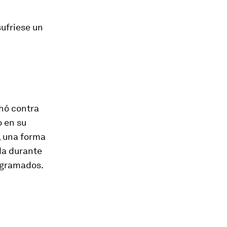
sufriese un
chó contra
o en su
, una forma
da durante
ogramados.