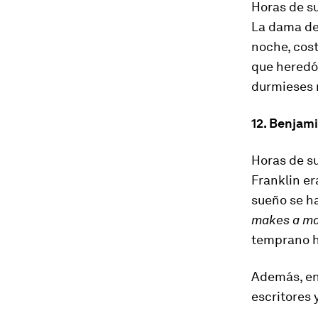
Horas de su
La dama de
noche, cost
que heredó 
durmieses 
12. Benjami
Horas de su
Franklin er
sueño se ha
makes a ma
temprano ha
Además, en
escritores 