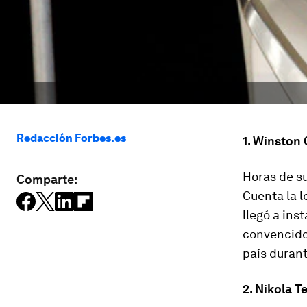
Redacción Forbes.es
1. Winston 
Horas de su
Comparte:
Cuenta la l
llegó a ins
convencido 
país durant
2. Nikola T