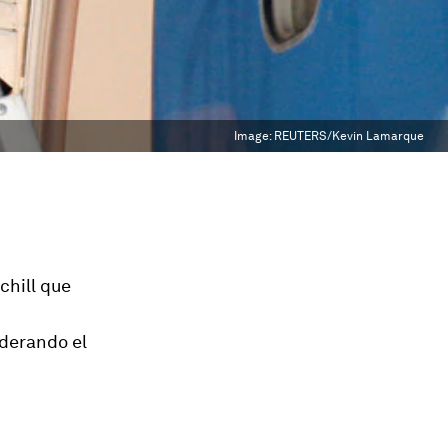
Image:
REUTERS/Kevin Lamarque
chill que
iderando el