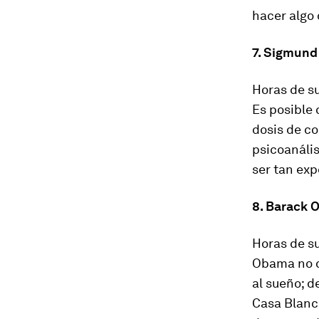
hacer algo 
7. Sigmund
Horas de su
Es posible 
dosis de co
psicoanáli
ser tan exp
8. Barack
Horas de su
Obama no d
al sueño; d
Casa Blanca