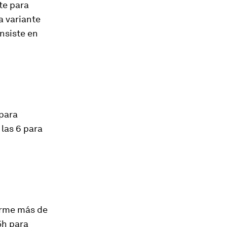
te para
a variante
nsiste en
 para
 las 6 para
erme más de
5h para