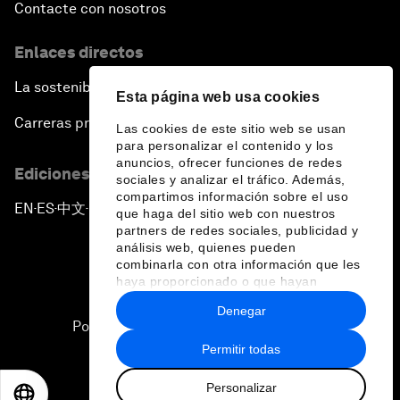
Contacte con nosotros
Enlaces directos
La sostenibilidad en el Foro
Esta página web usa cookies
Carreras profesionales
Las cookies de este sitio web se usan
para personalizar el contenido y los
anuncios, ofrecer funciones de redes
Ediciones en otros idiomas
sociales y analizar el tráfico. Además,
compartimos información sobre el uso
EN
ES
中文
日本語
▪
▪
▪
que haga del sitio web con nuestros
partners de redes sociales, publicidad y
análisis web, quienes pueden
combinarla con otra información que les
haya proporcionado o que hayan
recopilado a partir del uso que haya
Denegar
hecho de sus servicios.
Política de privacidad y normas de uso
Permitir todas
Sitemap
Personalizar
©
2026
Foro Económico Mundial
EN
ES
中文
日本語