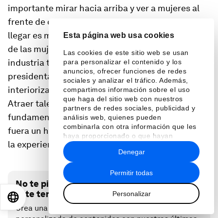
importante mirar hacia arriba y ver a mujeres al
frente de compañías tecnológicas. Parece que
llegar es más fácil”. Ese es, precisamente, el reto
Esta página web usa cookies
de las mujeres que ostentan el liderazgo de la
Las cookies de este sitio web se usan
industria tecnológica, defiende Pilar López,
para personalizar el contenido y los
anuncios, ofrecer funciones de redes
presidenta de Microsoft España. “Yo tengo
sociales y analizar el tráfico. Además,
interiorizado que debemos ejercer de role models.
compartimos información sobre el uso
que haga del sitio web con nuestros
Atraer talento femenino es una parte
partners de redes sociales, publicidad y
fundamental de mi trabajo. También lo sería si
análisis web, quienes pueden
combinarla con otra información que les
fuera un hombre, pero en mi caso puedo sumarle
haya proporcionado o que hayan
la experiencia y el convencimiento personal”.
recopilado a partir del uso que haya
Denegar
hecho de sus servicios.
Permitir todas
No te pierdas ninguna actualización sobre
este tema
Personalizar
EN
ES
中文
日本語
Crea una cuenta gratuita y accede a tu colección