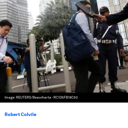
Image:
REUTERS/Beawiharta - RC1D5FB18C50
Robert Colvile