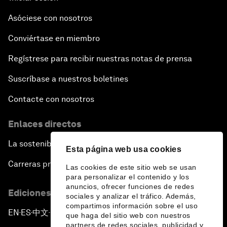
Asóciese con nosotros
Conviértase en miembro
Regístrese para recibir nuestras notas de prensa
Suscríbase a nuestros boletines
Contacte con nosotros
Enlaces directos
La sostenibilidad en el Foro
Esta página web usa cookies
Carreras profesionales
Las cookies de este sitio web se usan
para personalizar el contenido y los
anuncios, ofrecer funciones de redes
Ediciones en otros idiomas
sociales y analizar el tráfico. Además,
compartimos información sobre el uso
EN
ES
中文
日本語
▪
▪
▪
que haga del sitio web con nuestros
partners de redes sociales, publicidad y