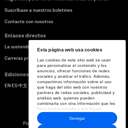
Suscríbase a nuestros boletines
Contacte con nosotros
Enlaces directos
La sostenibilidad en el Foro
Esta página web usa cookies
Carreras profesionales
Las cookies de este sitio web se usan
para personalizar el contenido y los
anuncios, ofrecer funciones de redes
Ediciones en otros idiomas
sociales y analizar el tráfico. Además,
compartimos información sobre el uso
EN
ES
中文
日本語
▪
▪
▪
que haga del sitio web con nuestros
partners de redes sociales, publicidad y
análisis web, quienes pueden
combinarla con otra información que les
haya proporcionado o que hayan
recopilado a partir del uso que haya
Denegar
hecho de sus servicios.
Política de privacidad y normas de uso