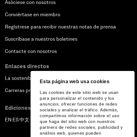
Asóciese con nosotros
Conviértase en miembro
Regístrese para recibir nuestras notas de prensa
Suscríbase a nuestros boletines
Contacte con nosotros
Enlaces directos
La sostenibilidad en el Foro
Esta página web usa cookies
Carreras profesionales
Las cookies de este sitio web se usan
para personalizar el contenido y los
anuncios, ofrecer funciones de redes
Ediciones en otros idiomas
sociales y analizar el tráfico. Además,
compartimos información sobre el uso
EN
ES
中文
日本語
▪
▪
▪
que haga del sitio web con nuestros
partners de redes sociales, publicidad y
análisis web, quienes pueden