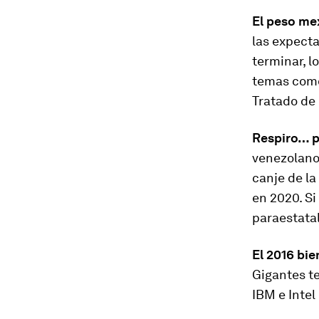
El peso me
las expect
terminar, l
temas como
Tratado de 
Respiro… p
venezolano
canje de l
en 2020. Si
paraestatal
El 2016 bien
Gigantes t
IBM e Inte