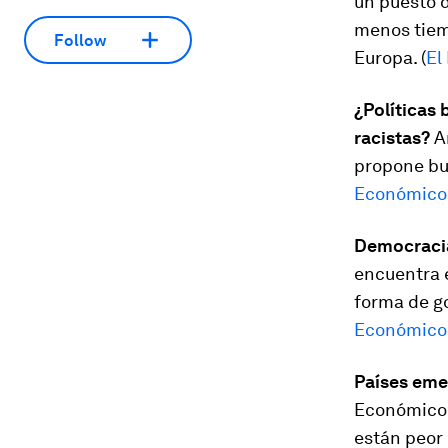
un puesto d
menos tiemp
Follow
Europa. (
El
¿
Políticas 
racistas?
An
propone bus
Económico
Democraci
encuentra e
forma de go
Económico
Países eme
Económico 
están peor 