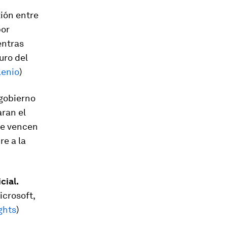
ión entre
por
entras
uro del
lenio
)
 gobierno
ran el
ue vencen
re a la
cial.
crosoft,
ghts
)