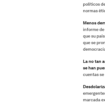
políticos d
normas étic
Menos demo
informe de
que su paí
que se pron
democracia
La no tan 
se han pue
cuentas se 
Desdolariza
emergentes 
marcada ex