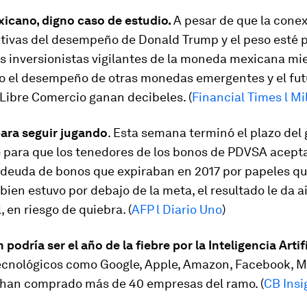
xicano, digno caso de estudio.
A pesar de que la conex
ativas del desempeño de Donald Trump y el peso esté 
os inversionistas vigilantes de la moneda mexicana mi
 el desempeño de otras monedas emergentes y el fut
Libre Comercio ganan decibeles. (
Financial Times l Mi
ara seguir jugando
. Esta semana terminó el plazo del
 para que los tenedores de los bonos de PDVSA acepta
a deuda de bonos que expiraban en 2017 por papeles q
 bien estuvo por debajo de la meta, el resultado le da ai
, en riesgo de quiebra. (
AFP l Diario Uno
)
 podría ser el año de la fiebre por la Inteligencia Artifi
ecnológicos como Google, Apple, Amazon, Facebook, Mi
l han comprado más de 40 empresas del ramo. (
CB Insi