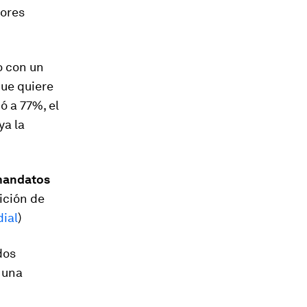
nores
o con un
que quiere
 a 77%, el
ya la
 mandatos
dición de
ial
)
dos
 una