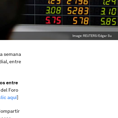
Image:
REUTERS/Edgar Su
 la semana
ial, entre
os entre
 del Foro
lic aquí
]
ompartir