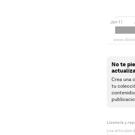
No te pi
actualiz
Crea una c
tu colecci
contenido
publicacio
Licencia y rep
Los artículos 