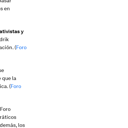
pasar
os en
tivistas y
drik
ción. (
Foro
se
 que la
ca. (
Foro
 Foro
ráticos
Además, los