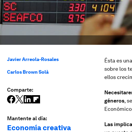
Javier Arreola-Rosales
Ésta es una
sobre los t
Carlos Brown Solà
ellos creci
Comparte:
Necesitare
géneros
, s
Económico M
Mantente al día:
Las
i
mplica
Economía creativa