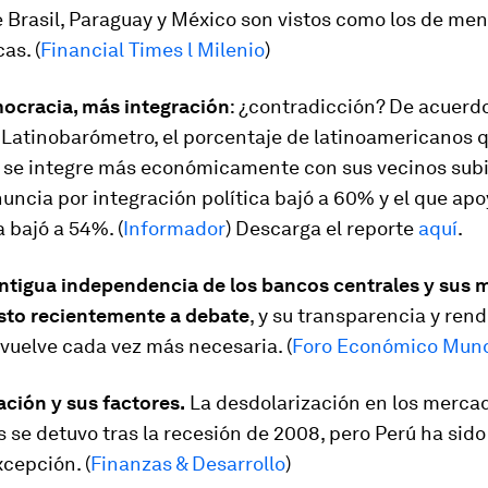
e Brasil, Paraguay y México son vistos como los de me
as. (
Financial Times l Milenio
)
cracia, más integración
: ¿contradicción? De acuerd
 Latinobarómetro, el porcentaje de latinoamericanos 
s se integre más económicamente con sus vecinos subió
uncia por integración política bajó a 60% y el que apo
 bajó a 54%. (
Informador
) Descarga el reporte
aquí
.
antigua independencia de los bancos centrales y sus
sto recientemente a debate
, y su transparencia y ren
vuelve cada vez más necesaria. (
Foro Económico Mund
ción y sus factores.
La desdolarización en los merca
se detuvo tras la recesión de 2008, pero Perú ha sido
cepción. (
Finanzas & Desarrollo
)