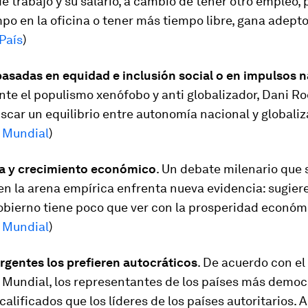
e trabajo y su salario, a cambio de tener otro empleo, 
o en la oficina o tener más tiempo libre, gana adept
 País
)
basadas en equidad e inclusión social o en impulsos na
te el populismo xenófobo y anti globalizador, Dani Ro
car un equilibrio entre autonomía nacional y globaliza
 Mundial
)
a y crecimiento económico
. Un debate milenario que 
n la arena empírica enfrenta nueva evidencia: sugiere
bierno tiene poco que ver con la prosperidad económi
 Mundial
)
rgentes los prefieren autocráticos
. De acuerdo con el
Mundial, los representantes de los países más democ
calificados que los líderes de los países autoritarios. 