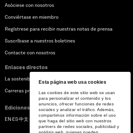
Asóciese con nosotros
Conviértase en miembro
Regístrese para recibir nuestras notas de prensa
Suscríbase a nuestros boletines
Contacte con nosotros
Enlaces directos
La sostenibilidad en el Foro
Esta página web usa cookies
Carreras profesionales
Las cookies de este sitio web se usan
para personalizar el contenido y los
anuncios, ofrecer funciones de redes
Ediciones en otros idiomas
sociales y analizar el tráfico. Además,
compartimos información sobre el uso
EN
ES
中文
日本語
▪
▪
▪
que haga del sitio web con nuestros
partners de redes sociales, publicidad y
análisis web, quienes pueden